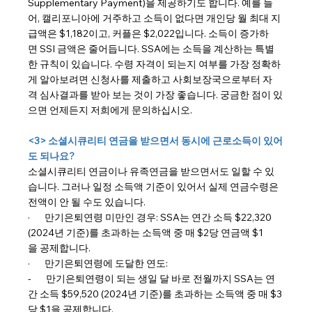
Supplementary Payment)을 제공하기도 합니다. 예를 들
어, 캘리포니아에 거주하고 소득이 없다면 개인당 월 최대 지
급액은 $1,182이고, 커플은 $2,022입니다. 소득이 증가하
면 SSI 금액은 줄어듭니다. SSA에는 소득을 계산하는 특별
한 규칙이 있습니다. 수령 자격이 되는지 여부를 가장 정확하
게 알아보려면 신청사를 제출하고 사회보장국으로부터 자
격 심사결과를 받아 보는 것이 가장 좋습니다. 궁금한 점이 있
으면 언제든지 저희에게 문의하십시오.
<3> 소셜시큐리티 연금을 받으면서 동시에 근로소득이 있어
도 되나요?
소셜시큐리티 연금이나 유족연금을 받으면서도 일할 수 있
습니다. 그러나 일정 소득액 기준이 있어서 실제 연금수령은 
전액이 안 될 수도 있습니다.
·       만기은퇴연령 미만인 경우: SSA는 연간 소득 $22,320 
(2024년 기준)를 초과하는 소득액 중 매 $2당 연금액 $1
을 공제합니다.
·       만기은퇴연령에 도달한 연도:
-       만기은퇴연령이 되는 생일 달 바로 전월까지 SSA는 연
간 소득 $59,520 (2024년 기준)를 초과하는 소득액 중 매 $3
당 $1을 공제합니다.