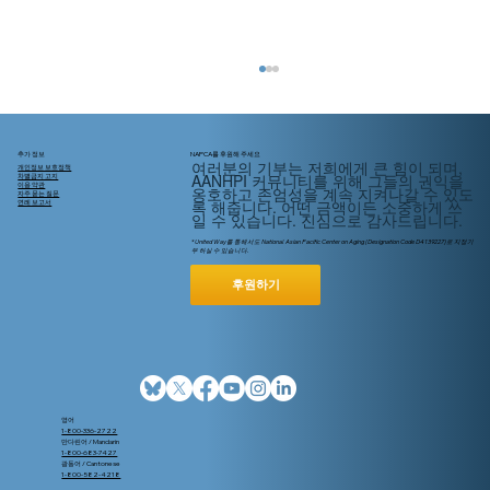
추가 정보
NAPCA를 후원해 주세요
여러분의 기부는 저희에게 큰 힘이 되며,
개인정보 보호정책
AANHPI 커뮤니티를 위해
그들의
권익을
차별금지 고지
이용 약관
옹호하고 존엄성을 계속 지켜나갈 수 있도
자주 묻는 질문
록 해줍니다. 어떤 금액이든 소중하게 쓰
연례 보고서
일 수 있습니다. 진심으로 감사드립니다.
* United Way를 통해서도 National Asian Pacific Center on Aging (Designation Code D4139227)로 지정기
부 하실 수 있습니다.
후원하기
코로나19 백신: 나와 가족을 지키세요
영어
1-800-336-2722
만다린어 / Mandarin
1-800-683-7427
광동어 / Cantonese
1-800-582-4218