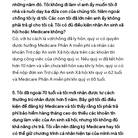
những năm đó. Tôi không đi làm vì anh ấy muốn tôi ở 
nhà và nuôi dạy ba đứa con của chúng tôi. Năm ngoái 
chồng tôi ly dị tôi. Các con tôi đã lớn nên anh ấy không 
phải trả gì cho tôi cả. Tôi có đủ điều kiện nhận An sinh xã 
hội hoặc Medicare không?
Có, với tư cách là vợ/chồng đã ly hôn, quý vị có quyền 
được hưởng Medicare Phần A miễn phí và nhận các 
khoản Trợ cấp An sinh Xã hội dựa trên các khoản tín 
dụng công việc của chồng quý vị. Nếu quý vị đã kết hôn 
hơn 10 năm và vẫn chưa kết hôn sau khi ly hôn, quý vị có 
thể nộp đơn xin Trợ cấp An sinh Xã hội khi quý vị 62 tuổi 
và Medicare Phần A miễn phí khi quý vị 65 tuổi.
5. Tôi đã ngoài 70 tuổi và tôi mới nhận được tư cách 
thường trú nhân được hơn 5 năm. Bây giờ tôi đủ điều 
kiện để đăng ký Medicare và tôi thấy rằng tôi phải trả 
phí bảo hiểm hàng tháng cao do thiếu các khoản tín 
dụng làm việc của An sinh xã hội, nhưng tôi không đủ 
khả năng chi trả. Tôi vẫn nên đăng ký Medicare hay tôi 
có thể giữ chương trình cá nhân hiện tại của mình mà tôi 