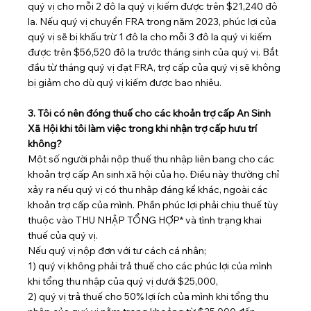
quý vị cho mỗi 2 đô la quý vị kiếm được trên $21,240 đô 
la. Nếu quý vị chuyển FRA trong năm 2023, phúc lợi của 
quý vị sẽ bị khấu trừ 1 đô la cho mỗi 3 đô la quý vị kiếm 
được trên $56,520 đô la trước tháng sinh của quý vị. Bắt 
đầu từ tháng quý vị đạt FRA, trợ cấp của quý vị sẽ không 
bị giảm cho dù quý vị kiếm được bao nhiêu.
3. Tôi có nên đóng thuế cho các khoản trợ cấp An Sinh 
Xã Hội khi tôi làm việc trong khi nhận trợ cấp hưu trí 
không?
Một số người phải nộp thuế thu nhập liên bang cho các 
khoản trợ cấp An sinh xã hội của họ. Điều này thường chỉ 
xảy ra nếu quý vị có thu nhập đáng kể khác, ngoài các 
khoản trợ cấp của mình. Phần phúc lợi phải chịu thuế tùy 
thuộc vào THU NHẬP TỔNG HỢP* và tình trạng khai 
thuế của quý vị.
Nếu quý vị nộp đơn với tư cách cá nhân;
1) quý vị không phải trả thuế cho các phúc lợi của mình 
khi tổng thu nhập của quý vị dưới $25,000,
2) quý vị trả thuế cho 50% lợi ích của mình khi tổng thu 