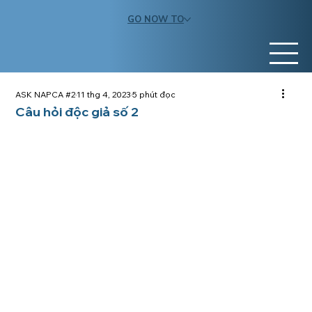
GO NOW TO
ASK NAPCA #2
11 thg 4, 2023
5 phút đọc
Câu hỏi độc giả số 2