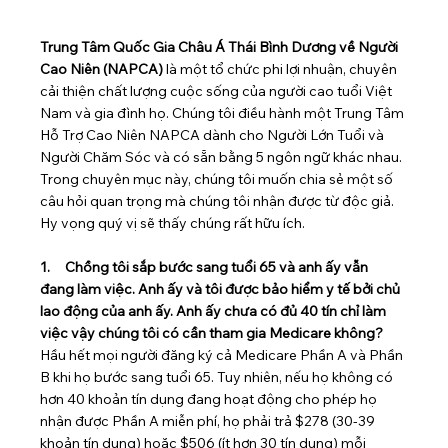
Trung Tâm Quốc Gia Châu Á Thái Bình Dương về Người 
Cao Niên (NAPCA)
 là một tổ chức phi lợi nhuận, chuyên 
cải thiện chất lượng cuộc sống của người cao tuổi Việt 
Nam và gia đình họ. Chúng tôi điều hành một Trung Tâm 
Hỗ Trợ Cao Niên NAPCA dành cho Người Lớn Tuổi và 
Người Chăm Sóc và có sẵn bằng 5 ngôn ngữ khác nhau. 
Trong chuyên mục này, chúng tôi muốn chia sẻ một số 
câu hỏi quan trọng mà chúng tôi nhận được từ độc giả. 
Hy vọng quý vị sẽ thấy chúng rất hữu ích.
1.     Chồng tôi sắp bước sang tuổi 65 và anh ấy vẫn 
đang làm việc. Anh ấy và tôi được bảo hiểm y tế bởi chủ 
lao động của anh ấy. Anh ấy chưa có đủ 40 tín chỉ làm 
việc vậy chúng tôi có cần tham gia Medicare không?
Hầu hết mọi người đăng ký cả Medicare Phần A và Phần 
B khi họ bước sang tuổi 65. Tuy nhiên, nếu họ không có 
hơn 40 khoản tín dụng đang hoạt động cho phép họ 
nhận được Phần A miễn phí, họ phải trả $278 (30-39 
khoản tín dụng) hoặc $506 (ít hơn 30 tín dụng) mỗi 