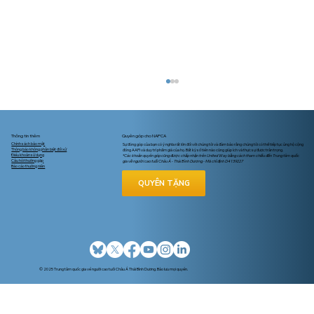
Thông tin thêm
Quyên góp cho NAPCA
Chính sách bảo mật
Sự đóng góp của bạn có ý nghĩa rất lớn đối với chúng tôi và đảm bảo rằng chúng tôi có thể tiếp tục ủng hộ cộng
Thông báo không phân biệt đối xử
đồng AAPI và duy trì phẩm giá của họ. Bất kỳ số tiền nào cũng giúp ích và thực sự được trân trọng.
Điều khoản sử dụng
*Các khoản quyên góp cũng được chấp nhận trên United Way bằng cách tham chiếu đến Trung tâm quốc
Câu hỏi thường gặp
gia về người cao tuổi Châu Á - Thái Bình Dương - Mã chỉ định D4139227
Báo cáo thường niên
QUYÊN TẶNG
Liệu Có Quá Muộn Để Ghi Danh
Medicare Hay Thay Đổi Bảo Hiểm Của
© 2025 Trung tâm quốc gia về người cao tuổi Châu Á Thái Bình Dương. Bảo lưu mọi quyền.
Quý Vị?