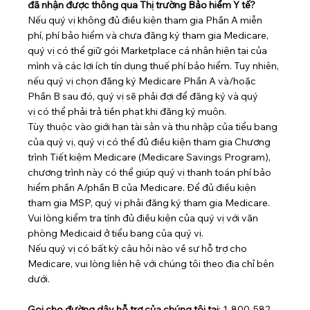
đã nhận được thông qua Thị trường Bảo hiểm Y tế?
Nếu quý vị không đủ điều kiện tham gia Phần A miễn 
phí, phí bảo hiểm và chưa đăng ký tham gia Medicare, 
quý vị có thể giữ gói Marketplace cá nhân hiện tại của 
mình và các lợi ích tín dụng thuế phí bảo hiểm. Tuy nhiên, 
nếu quý vị chọn đăng ký Medicare Phần A và/hoặc 
Phần B sau đó, quý vị sẽ phải đợi để đăng ký và quý 
vị có thể phải trả tiền phạt khi đăng ký muộn.
Tùy thuộc vào giới hạn tài sản và thu nhập của tiểu bang 
của quý vị, quý vị có thể đủ điều kiện tham gia Chương 
trình Tiết kiệm Medicare (Medicare Savings Program), 
chương trình này có thể giúp quý vị thanh toán phí bảo 
hiểm phần A/phần B của Medicare. Để đủ điều kiện 
tham gia MSP, quý vị phải đăng ký tham gia Medicare. 
Vui lòng kiểm tra tính đủ điều kiện của quý vị với văn 
phòng Medicaid ở tiểu bang của quý vị.
Nếu quý vị có bất kỳ câu hỏi nào về sự hỗ trợ cho 
Medicare, vui lòng liên hệ với chúng tôi theo địa chỉ bên 
dưới.
Gọi cho đường dây hỗ trợ
của chúng tôi tại
: 1-800-582-