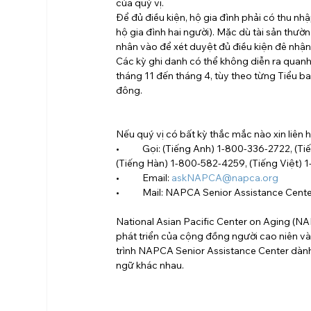
của quý vị.
Để đủ điều kiện, hộ gia đình phải có thu n
hộ gia đình hai người). Mặc dù tài sản thườn
nhân vào để xét duyệt đủ điều kiện đê nhận 
Các kỳ ghi danh có thể không diễn ra quan
tháng 11 đến tháng 4, tùy theo từng Tiểu ba
đông.
Nếu quý vị có bất kỳ thắc mắc nào xin liên h
•           Gọi: (Tiếng Anh) 1-800-336-2722
(Tiếng Hàn) 1-800-582-4259, (Tiếng Việt)
•           Email: 
askNAPCA@napca.org
•           Mail: NAPCA Senior Assistance Cen
National Asian Pacific Center on Aging (NAP
phát triển của cộng đồng người cao niên v
trình NAPCA Senior Assistance Center dành
ngữ khác nhau.