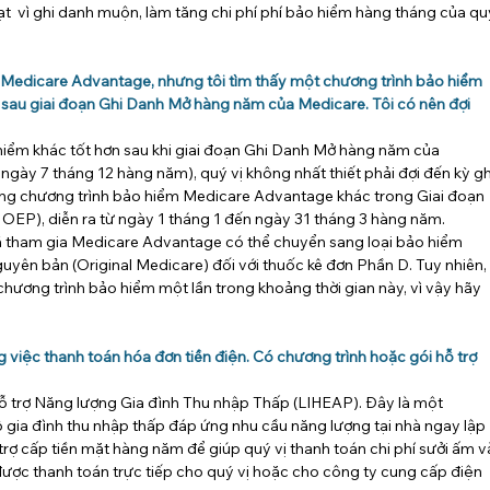
ạt  vì ghi danh muộn, làm tăng chi phí phí bảo hiểm hàng tháng của qu
m Medicare Advantage, nhưng tôi tìm thấy một chương trình bảo hiểm 
 sau giai đoạn Ghi Danh Mở hàng năm của Medicare. Tôi có nên đợi 
iểm khác tốt hơn sau khi giai đoạn Ghi Danh Mở hàng năm của 
ngày 7 tháng 12 hàng năm), quý vị không nhất thiết phải đợi đến kỳ gh
ang chương trình bảo hiểm Medicare Advantage khác trong Giai đoạn 
EP), diễn ra từ ngày 1 tháng 1 đến ngày 31 tháng 3 hàng năm.
ã tham gia Medicare Advantage có thể chuyển sang loại bảo hiểm 
yên bản (Original Medicare) đối với thuốc kê đơn Phần D. Tuy nhiên,
 chương trình bảo hiểm một lần trong khoảng thời gian này, vì vậy hãy 
 việc thanh toán hóa đơn tiền điện. Có chương trình hoặc gói hỗ trợ 
Hỗ trợ Năng lượng Gia đình Thu nhập Thấp (LIHEAP). Đây là một 
hộ gia đình thu nhập thấp đáp ứng nhu cầu năng lượng tại nhà ngay lập 
rợ cấp tiền mặt hàng năm để giúp quý vị thanh toán chi phí sưởi ấm v
 được thanh toán trực tiếp cho quý vị hoặc cho công ty cung cấp điện 