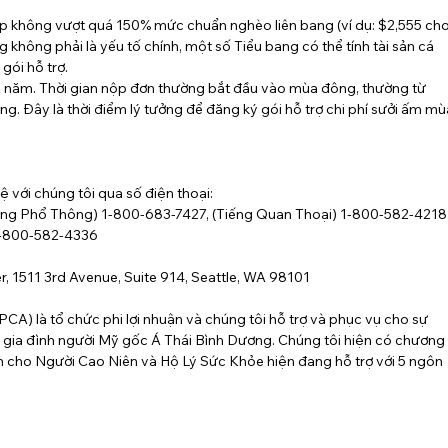
hập không vượt quá 150% mức chuẩn nghèo liên bang (ví dụ: $2,555 cho
g không phải là yếu tố chính, một số Tiểu bang có thể tính tài sản cá 
gói hỗ trợ.
h năm. Thời gian nộp đơn thường bắt đầu vào mùa đông, thường từ 
ng. Đây là thời điểm lý tưởng để đăng ký gói hỗ trợ chi phí sưởi ấm mù
ệ với chúng tôi qua số điện thoại:
, (Tiếng Phổ Thông) 1-800-683-7427, (Tiếng Quan Thoại) 1-800-582-4218
 1-800-582-4336
ter, 1511 3rd Avenue, Suite 914, Seattle, WA 98101
CA) là tổ chức phi lợi nhuận và chúng tôi hỗ trợ và phục vụ cho sự 
à gia đình người Mỹ gốc Á Thái Bình Dương. Chúng tôi hiện có chương
 cho Người Cao Niên và Hộ Lý Sức Khỏe hiện đang hỗ trợ với 5 ngôn 