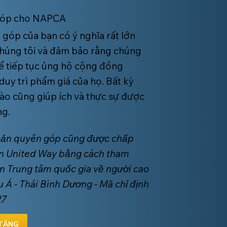
góp cho NAPCA
góp của bạn có ý nghĩa rất lớn
chúng tôi và đảm bảo rằng chúng
hể tiếp tục ủng hộ cộng đồng
: Bảo vệ
duy trì phẩm giá của họ. Bất kỳ
ình của
nào cũng giúp ích và thực sự được
ng.
oản quyên góp cũng được chấp
n United Way bằng cách tham
n Trung tâm quốc gia về người cao
u Á - Thái Bình Dương - Mã chỉ định
27
TẶNG