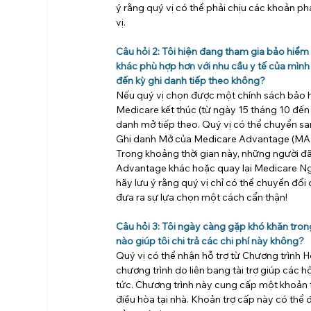
ý rằng quý vị có thể phải chịu các khoản ph
vị.
Câu hỏi 2: Tôi hiện đang tham gia bảo hiể
khác phù hợp hơn với nhu cầu y tế của mình
đến kỳ ghi danh tiếp theo không?
Nếu quý vị chọn được một chính sách bảo h
Medicare kết thúc (từ ngày 15 tháng 10 đến 
danh mở tiếp theo. Quý vị có thể chuyển s
Ghi danh Mở của Medicare Advantage (MA O
Trong khoảng thời gian này, những người đ
Advantage khác hoặc quay lại Medicare Ngu
hãy lưu ý rằng quý vị chỉ có thể chuyển đổi
đưa ra sự lựa chọn một cách cẩn thận!
Câu hỏi 3: Tôi ngày càng gặp khó khăn trong
nào giúp tôi chi trả các chi phí này không?
Quý vị có thể nhận hỗ trợ từ Chương trình 
chương trình do liên bang tài trợ giúp các 
tức. Chương trình này cung cấp một khoản t
điều hòa tại nhà. Khoản trợ cấp này có thể