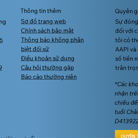
Thông tin thêm
Quyên 
A
Sơ đồ trang web
ếng
Sự đóng 
Chính sách bảo mật
đối với 
Thông báo không phân
6
tôi có t
u Có Quá Muộn Để Ghi
Vắc-xin COVID-19
biệt đối xử
AAPI và 
h Medicare Hay Thay
bản thân và gia đ
Điều khoản sử dụng
số tiền 
 Bảo Hiểm Của Quý Vị?
quý vị.
Câu hỏi thường gặp
9
trân trọ
Báo cáo thường niên
*Các kh
nhận trê
chiếu đế
tuổi Châ
D41392
QUYÊN 