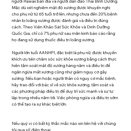
người Hawaii bản địa và người dân đảo Thái Bình Dương. 
Mặc dù xét nghiệm mật độ xương được khuyến nghị 
cho phụ nữ từ 65 tuổi trở lên, nhưng chưa đến 20% bệnh 
nhân bị loãng xương được đánh giá và điều trị đúng 
cách. Theo Viện Khảo Sát Sức Khỏe và Dinh Dưỡng 
Quốc Gia, chỉ có 7% phụ nữ sau mãn kinh báo cáo rằng 
họ đang sử dụng thuốc điều trị loãng xương.
Người lớn tuổi AANHPI, đặc biệt là phụ nữ, được khuyến 
khích ưu tiên chăm sóc sức khỏe xương bằng cách thực 
hiện tầm soát mật độ xương hàng năm và điều trị để 
ngăn ngừa mất xương cũng như giảm nguy cơ gãy 
xương. Nếu bạn hoặc người thân có nguy cơ mắc bệnh, 
hãy trao đổi với bác sĩ về sức khỏe xương, tầm soát và 
các phương pháp điều trị để duy trì sức mạnh và sự tự 
lập trong nhiều năm tới. Việc phòng ngừa và điều trị sớm 
có thể tạo ra sự khác biệt lớn.
Nếu quý vị có bất kỳ thắc mắc nào xin liên hệ với chúng 
tôi qua số điện thoại: