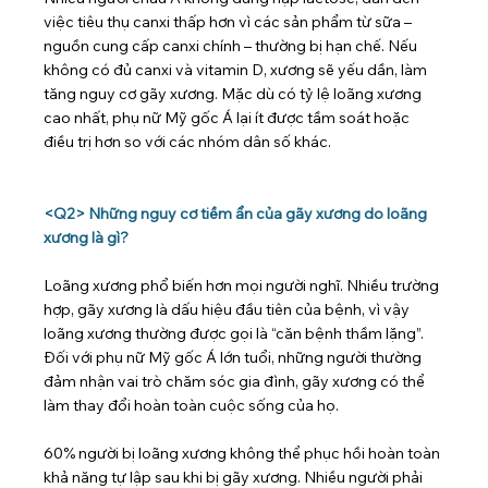
việc tiêu thụ canxi thấp hơn vì các sản phẩm từ sữa – 
nguồn cung cấp canxi chính – thường bị hạn chế. Nếu 
không có đủ canxi và vitamin D, xương sẽ yếu dần, làm 
tăng nguy cơ gãy xương. Mặc dù có tỷ lệ loãng xương 
cao nhất, phụ nữ Mỹ gốc Á lại ít được tầm soát hoặc 
điều trị hơn so với các nhóm dân số khác.
<Q2> Những nguy cơ tiềm ẩn của gãy xương do loãng 
xương là gì?
Loãng xương phổ biến hơn mọi người nghĩ. Nhiều trường 
hợp, gãy xương là dấu hiệu đầu tiên của bệnh, vì vậy 
loãng xương thường được gọi là “căn bệnh thầm lặng”. 
Đối với phụ nữ Mỹ gốc Á lớn tuổi, những người thường 
đảm nhận vai trò chăm sóc gia đình, gãy xương có thể 
làm thay đổi hoàn toàn cuộc sống của họ.
60% người bị loãng xương không thể phục hồi hoàn toàn 
khả năng tự lập sau khi bị gãy xương. Nhiều người phải 