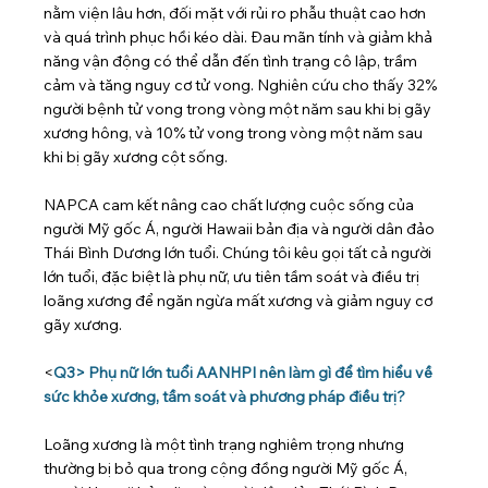
nằm viện lâu hơn, đối mặt với rủi ro phẫu thuật cao hơn 
và quá trình phục hồi kéo dài. Đau mãn tính và giảm khả 
năng vận động có thể dẫn đến tình trạng cô lập, trầm 
cảm và tăng nguy cơ tử vong. Nghiên cứu cho thấy 32% 
người bệnh tử vong trong vòng một năm sau khi bị gãy 
xương hông, và 10% tử vong trong vòng một năm sau 
khi bị gãy xương cột sống.
NAPCA cam kết nâng cao chất lượng cuộc sống của 
người Mỹ gốc Á, người Hawaii bản địa và người dân đảo 
Thái Bình Dương lớn tuổi. Chúng tôi kêu gọi tất cả người 
lớn tuổi, đặc biệt là phụ nữ, ưu tiên tầm soát và điều trị 
loãng xương để ngăn ngừa mất xương và giảm nguy cơ 
gãy xương.
<
Q3> Phụ nữ lớn tuổi AANHPI nên làm gì để tìm hiểu về 
sức khỏe xương, tầm soát và phương pháp điều trị?
Loãng xương là một tình trạng nghiêm trọng nhưng 
thường bị bỏ qua trong cộng đồng người Mỹ gốc Á, 