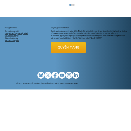
Thông tin thêm
Quyên góp cho NAPCA
Chính sách bảo mật
Sự đóng góp của bạn có ý nghĩa rất lớn đối với chúng tôi và đảm bảo rằng chúng tôi có thể tiếp tục ủng hộ cộng
Thông báo không phân biệt đối xử
đồng AAPI và duy trì phẩm giá của họ. Bất kỳ số tiền nào cũng giúp ích và thực sự được trân trọng.
Điều khoản sử dụng
*Các khoản quyên góp cũng được chấp nhận trên United Way bằng cách tham chiếu đến Trung tâm quốc
Câu hỏi thường gặp
gia về người cao tuổi Châu Á - Thái Bình Dương - Mã chỉ định D4139227
Báo cáo thường niên
QUYÊN TẶNG
Liệu Có Quá Muộn Để Ghi Danh
Medicare Hay Thay Đổi Bảo Hiểm Của
© 2025 Trung tâm quốc gia về người cao tuổi Châu Á Thái Bình Dương. Bảo lưu mọi quyền.
Quý Vị?