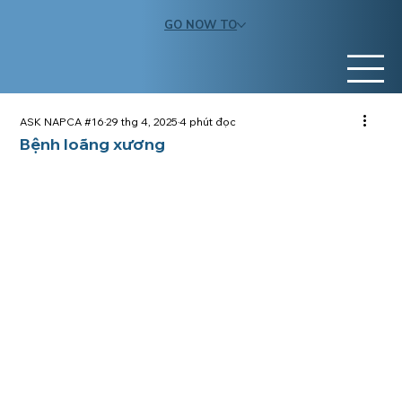
GO NOW TO
ASK NAPCA #16
29 thg 4, 2025
4 phút đọc
Bệnh loãng xương