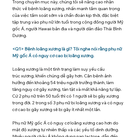
Trong chuyên mục này, chúng tôi sẽ nâng cao nhận 
thức về bệnh loãng xương, nhấn mạnh tầm quan trọng 
của việc tầm soát sớm và chẩn đoán kịp thời, đặc biệt 
tập trung vào phụ nữ lớn tuổi trong cộng đồng người Mỹ 
gốc Á, người Hawaii bản địa và người dân đảo Thái Bình 
Dương.
<Q1> Bệnh loãng xương là gì? Tôi nghe nói rằng phụ nữ 
Mỹ gốc Á có nguy cơ cao bị loãng xương.
Loãng xương là một tình trạng làm suy yếu cấu 
trúc xương, khiến chúng dễ gãy hơn. Căn bệnh ảnh 
hưởng đến khoảng 54 triệu người trưởng thành, làm 
tăng nguy cơ gãy xương, tàn tật và mất khả năng tự lập. 
Cứ 2 phụ nữ trên 50 tuổi thì có 1 người sẽ bị gãy xương 
trong đời. 2 trong số 3 phụ nữ bị loãng xương và có nguy 
cơ cao bị gãy xương sẽ bị gãy ít nhất một lần.
Phụ nữ Mỹ gốc Á có nguy cơ loãng xương cao hơn do 
mật độ xương tự nhiên thấp và các yếu tố dinh dưỡng. 
Nhiều người châu Á không dung nạp lactose, dẫn đến 