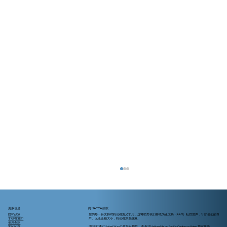
更多信息
向 NAPCA 捐款
隐私政策
您的每一份支持对我们都意义非凡，这将助力我们持续为亚太裔（AAPI）社群发声，守护他们的尊
非歧视通知
严。无论金额大小，我们都深表感激。
使用条款
常问问题
*您亦可通过United Way公益平台捐款，请 备注National Asian Pacific Center on Aging 指定代码