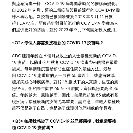
與流感病毒一樣，COVID-19 病毒隨著時間的推移而變化。
自 2022 年 9 月，舊的二價疫苗與目前流行的 COVID-19 毒
株不再匹配。新疫苗已被開發並於 2023 年 9 月 11 日獲
得 FDA 批准。新疫苗針對目前流行的 COVID-19 變種為人
們提供更好的防護，並於 2023 年 9 月下旬開始投入使用。
<Q2> 每個人都需要接種新的 COVID-19 疫苗嗎？
CDC 建議年齡在 6 個月及以上的人士接種更新的 COVID-
19 疫苗，以防止今年秋冬 COVID-19 病毒帶來的潛在嚴重
後果。每年接種疫苗是預防重症住院的最佳方法。最易
因 COVID-19 患重症的人一般在 65 歲以上，或患有哮喘、
糖尿病或心肺疾病等。對於 18 歲以下的人來說，住院的風
險很低。但如果年齡在 65 至 74 歲間，這個風險要高出 36 
倍。年齡越大，風險越高。因此，如果您超過 65 歲或有基
礎疾病，接種最新的疫苗尤為重要。請注意，年輕人接種疫
苗不僅是為了自己，也是為了保護與他們相處的年長者。
<Q3> 如果我感染了 COVID-19 並已經康復，我還需要接
種 COVID-19 疫苗嗎？