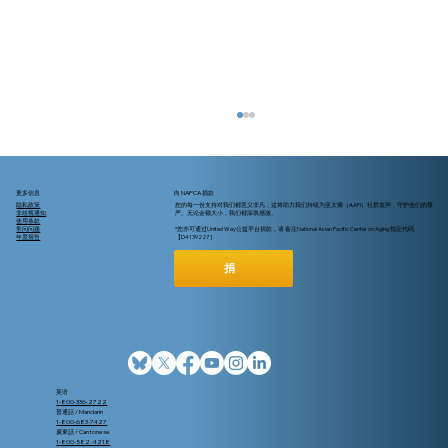
更多信息
向 NAPCA 捐款
隐私政策
您的每一份支持对我们都意义非凡，这将助力我们持续为亚太裔（AAPI）社群发声，守护他们的尊
非歧视通知
严。无论金额大小，我们都深表感激。
使用条款
常问问题
*您亦可通过United Way公益平台捐款，请 备注National Asian Pacific Center on Aging 指定代码
年度报告
【D4139227 ]
捐
現在還來得及加入 Medicare 或更換醫保
計畫嗎？
英语
1-800-336-2722
普通話 / Mandarin
1-800-683-7427
廣東話 / Cantonese
1-800-582-4218