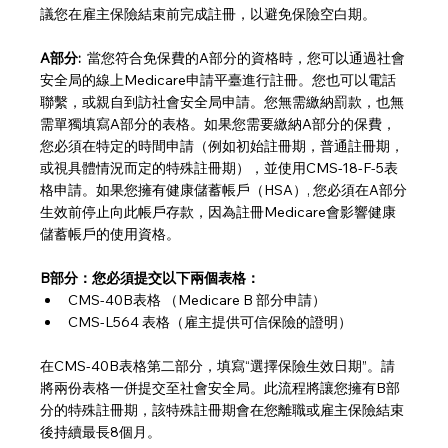
議您在雇主保險結束前完成註冊，以避免保險空白期。
A部分: 
 當您符合免保費的A部分的資格時，您可以通過社會
安全局的線上Medicare申請平臺進行註冊。您也可以電話
聯繫，或親自到訪社會安全局申請。您無需繳納罰款，也無
需單獨填寫A部分的表格。如果您需要繳納A部分的保費，
您必須在特定的時間申請（例如初始註冊期，普通註冊期，
或視具體情況而定的特殊註冊期），並使用CMS-18-F-5表
格申請。如果您擁有健康儲蓄帳戶（HSA）, 您必須在A部分
生效前停止向此帳戶存款，因為註冊Medicare會影響健康
儲蓄帳戶的使用資格。
B部分：您必須提交以下兩個表格：
CMS-40B表格 （Medicare B 部分申請）
CMS-L564 表格（雇主提供可信保險的證明）
在CMS-40B表格第二部分，填寫“選擇保險生效日期”。請
將兩份表格一併提交至社會安全局。此流程將讓您擁有B部
分的特殊註冊期，該特殊註冊期會在您離職或雇主保險結束
後持續最長8個月。