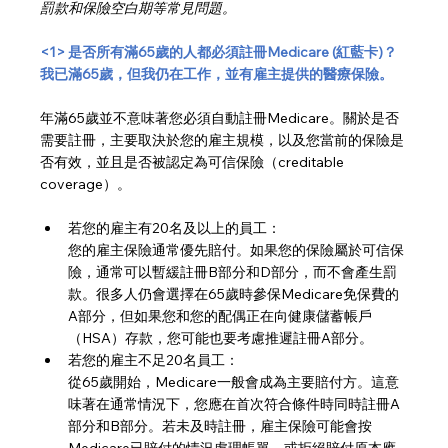
罰款和保險空白期等常見問題。
<1> 是否所有滿65歲的人都必須註冊Medicare (紅藍卡)？
我已滿65歲，但我仍在工作，並有雇主提供的醫療保險。
年滿65歲並不意味著您必須自動註冊Medicare。關於是否
需要註冊，主要取決於您的雇主規模，以及您當前的保險是
否有效，並且是否被認定為可信保險（creditable 
coverage）。
若您的雇主有20名及以上的員工：
您的雇主保險通常優先賠付。如果您的保險屬於可信保
險，通常可以暫緩註冊B部分和D部分，而不會產生罰
款。很多人仍會選擇在65歲時參保Medicare免保費的
A部分，但如果您和您的配偶正在向健康儲蓄帳戶
（HSA）存款，您可能也要考慮推遲註冊A部分。
若您的雇主不足20名員工：
從65歲開始，Medicare一般會成為主要賠付方。這意
味著在通常情況下，您應在首次符合條件時同時註冊A
部分和B部分。若未及時註冊，雇主保險可能會按
Medicare已賠付的情況處理帳單，或拒絕賠付原本應