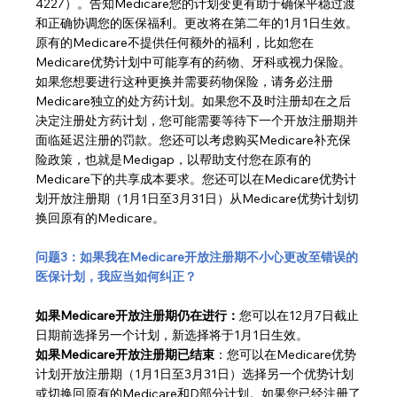
4227）。告知Medicare您的计划变更有助于确保平稳过渡
和正确协调您的医保福利。更改将在第二年的1月1日生效。
原有的Medicare不提供任何额外的福利，比如您在
Medicare优势计划中可能享有的药物、牙科或视力保险。
如果您想要进行这种更换并需要药物保险，请务必注册
Medicare独立的处方药计划。如果您不及时注册却在之后
决定注册处方药计划，您可能需要等待下一个开放注册期并
面临延迟注册的罚款。您还可以考虑购买Medicare补充保
险政策，也就是Medigap，以帮助支付您在原有的
Medicare下的共享成本要求。您还可以在Medicare优势计
划开放注册期（1月1日至3月31日）从Medicare优势计划切
换回原有的Medicare。
问题3：如果我在Medicare开放注册期不小心更改至错误的
医保计划，我应当如何纠正？
如果Medicare开放注册期仍在进行：
您可以在12月7日截止
日期前选择另一个计划，新选择将于1月1日生效。
如果Medicare开放注册期已结束
：您可以在Medicare优势
计划开放注册期（1月1日至3月31日）选择另一个优势计划
或切换回原有的Medicare和D部分计划。如果您已经注册了