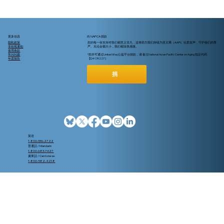
更多信息
向 NAPCA 捐款
隐私政策
您的每一份支持对我们都意义非凡，这将助力我们持续为亚太裔（AAPI）社群发声，守护他们的尊
非歧视通知
严。无论金额大小，我们都深表感激。
使用条款
常问问题
*您亦可通过United Way公益平台捐款，请 备注National Asian Pacific Center on Aging 指定代码
年度报告
【D4139227 ]
捐
超過65歲還在工作？關於Medicare (紅藍
卡) 註冊，您需要瞭解這些
英语
1-800-336-2722
普通話 / Mandarin
1-800-683-7427
廣東話 / Cantonese
1-800-582-4218