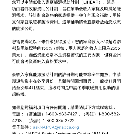
您可以申請低收入家庭能源援助計劃（LIHEAP）。這是一
項由聯邦政府資助的計劃，旨在幫助低收入家庭及時滿足能
源需求。該計劃會為您的家庭提供一整年的現金補助，用於
支付家庭取暖和製冷費用。這筆補助將會直接發放給您或您
的能源公司。
您需要滿足以下條件來獲得援助：您的家庭收入不得超過聯
邦貧困線標準的150%（例如，兩人家庭的收入上限為2555
美元）。雖然資產通常不是資格審核的主要因素，但有些州
可能會將資產納入資格要求中。
低收入家庭能源援助計劃的註冊期可能並非全年開放。申請
期通常集中在冬季月份，具體時間因州而異，一般從11月開
始至次年4月結束。這段時間是申請冬季取暖費用援助的理
想時機。
如果您對福利項目有任何問題，請通過以下方式聯絡我：
電話：（普通話）1-800-683-7427，（粵語）1-800-582-
4218，（英語）1-800-336-2722
電子郵件：
askNAPCA@napca.org
地址： NAPCA Senior Assistance Center, 1511 3rd 