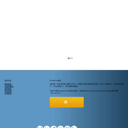
更多信息
向 NAPCA 捐款
隐私政策
您的每一份支持对我们都意义非凡，这将助力我们持续为亚太裔（AAPI）社群发声，守护他们的尊
非歧视通知
严。无论金额大小，我们都深表感激。
使用条款
常问问题
*您亦可通过United Way公益平台捐款，请 备注National Asian Pacific Center on Aging 指定代码
年度报告
【D4139227 ]
捐
超過65歲還在工作？關於Medicare (紅藍