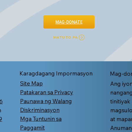
MAG-DONATE
MATUTO PA
Karagdagang Impormasyon
Mag-don
Site Map
Ang iyo
Patakaran sa Privacy
nangang
Paunawa ng Walang
6
tinitiya
Diskriminasyon
n
magsulo
Mga Tuntunin sa
9
at mapan
Paggamit
Anumang