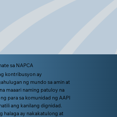
ate sa NAPCA
ng kontribusyon ay
ahulugan ng mundo sa amin at
k na maaari naming patuloy na
ng para sa komunidad ng AAPI
atili ang kanilang dignidad.
 halaga ay nakakatulong at