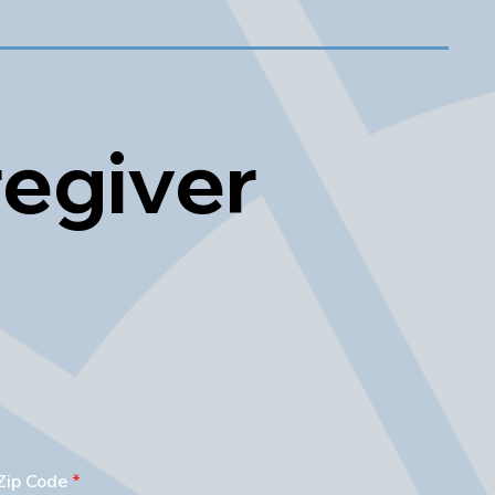
regiver
Zip Code