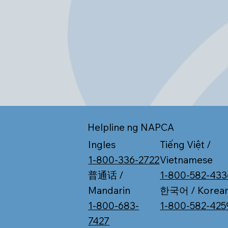
Helpline ng NAPCA
Tiếng Việt /
Ingles
Vietnamese
1-800-336-2722
1-800-582-433
普通话 /
한국어 / Korea
Mandarin
1-800-582-425
1-800-683-
7427