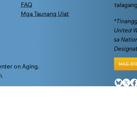
FAQ
talagan
Mga Taunang Ulat
*Tinangg
United 
sa Natio
Designa
MAG-DO
enter on Aging.
n.