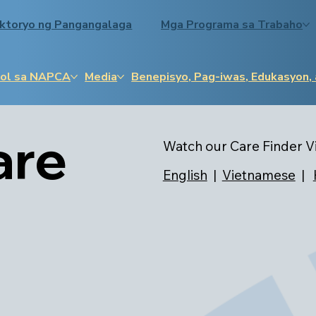
ektoryo ng Pangangalaga
Mga Programa sa Trabaho
ol sa NAPCA
Media
Benepisyo, Pag-iwas, Edukasyon,
are
Watch our Care Finder Vi
English
|
Vietnamese
|