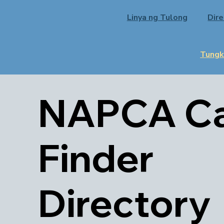
Linya ng Tulong
Dir
Tungk
NAPCA C
Finder
Directory