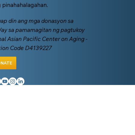
g pinahahalagahan.
ap din ang mga donasyon sa
Way sa pamamagitan ng pagtukoy
nal Asian Pacific Center on Aging -
tion Code D4139227
NATE