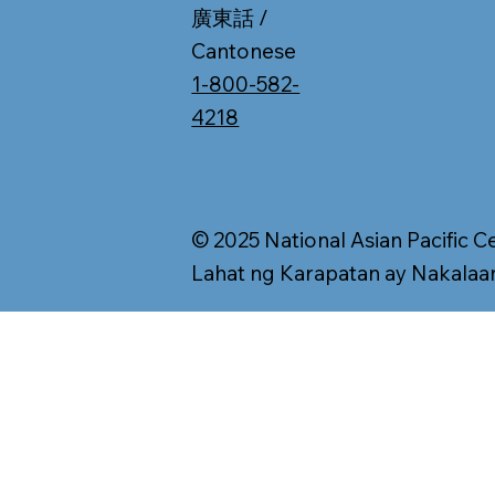
廣東話 /
Cantonese
1-800-582-
4218
© 2025 National Asian Pacific C
Lahat ng Karapatan ay Nakalaa