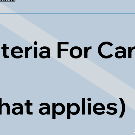
teria For Ca
that applies)