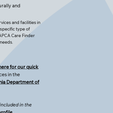
rally and
ices and facilities in
specific type of
NAPCA Care Finder
 needs.
 here for our quick
ces in the
nia Department of
 included in the
rofile
.