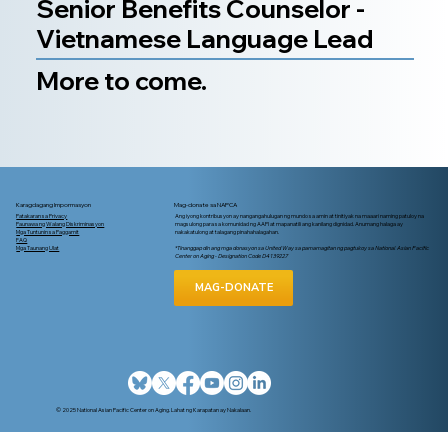
Senior Benefits Counselor -
Vietnamese Language Lead
More to come.
Karagdagang Impormasyon
Mag-donate sa NAPCA
Patakaran sa Privacy
Ang iyong kontribusyon ay nangangahulugan ng mundo sa amin at tinitiyak na maaari naming patuloy na
Paunawa ng Walang Diskriminasyon
magsulong para sa komunidad ng AAPI at mapanatili ang kanilang dignidad. Anumang halaga ay
Mga Tuntunin sa Paggamit
nakakatulong at talagang pinahahalagahan.
FAQ
Mga Taunang Ulat
*Tinanggap din ang mga donasyon sa United Way sa pamamagitan ng pagtukoy sa National Asian Pacific
Center on Aging - Designation Code D4139227
MAG-DONATE
© 2025 National Asian Pacific Center on Aging. Lahat ng Karapatan ay Nakalaan.