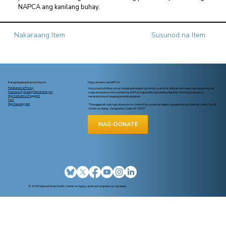
NAPCA ang kanilang buhay.
Nakaraang Item
Susunod na Item
Karagdagang Impormasyon
Mag-donate sa NAPCA
Patakaran sa Privacy
Ang iyong kontribusyon ay nangangahulugan ng mundo sa amin at tinitiyak na maaari naming patuloy na
Paunawa ng Walang Diskriminasyon
magsulong para sa komunidad ng AAPI at mapanatili ang kanilang dignidad. Anumang halaga ay
Mga Tuntunin sa Paggamit
nakakatulong at talagang pinahahalagahan.
FAQ
Mga Taunang Ulat
*Tinanggap din ang mga donasyon sa United Way sa pamamagitan ng pagtukoy sa National Asian Pacific
Center on Aging - Designation Code D4139227
MAG-DONATE
© 2025 National Asian Pacific Center on Aging. Lahat ng Karapatan ay Nakalaan.