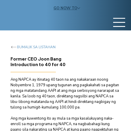
GO NOW TO
BUMALIK SA LISTAHAN
Former CEO Joon Bang
Introduction to 40 for 40
Ang NAPCA ay itinatag 40 taon na ang nakakaraan noong 
Nobyembre 1, 1979 upang tugunan ang pagkakahati sa pagitan 
ng mga matatandang AAPI at ang mga serbisyong nararapat sa 
kanila. Sa loob ng 40 taon, direktang nagsilbi ang NAPCA sa 
libu-libong matatanda ng AAPI at hindi direktang nagbigay ng 
tulong sa humigit-kumulang 100,000 pa.
Ang mga kuwentong ito ay mula sa mga kasalukuyang naka-
enroll sa mga programa ng NAPCA, na nagbabahagi kung 
paano sila nakarating sa NAPCA at kung paano naapektuhan ng 