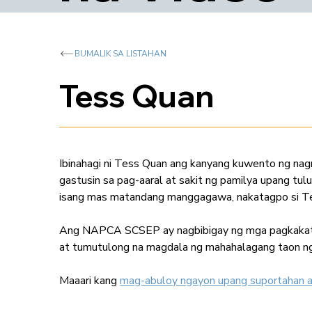
BUMALIK SA LISTAHAN
Tess Quan
Ibinahagi ni Tess Quan ang kanyang kuwento ng nag
gastusin sa pag-aaral at sakit ng pamilya upang tu
isang mas matandang manggagawa, nakatagpo si Te
Ang NAPCA SCSEP ay nagbibigay ng mga pagkakata
at tumutulong na magdala ng mahahalagang taon ng
Maaari kang
mag-abuloy ngayon upang suportahan an