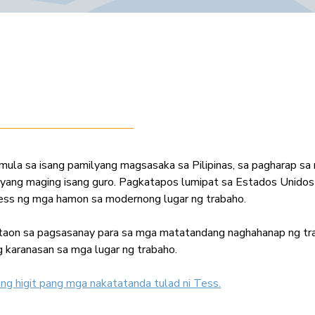
mula sa isang pamilyang magsasaka sa Pilipinas, sa pagharap sa
luyang maging isang guro. Pagkatapos lumipat sa Estados Unidos 
ss ng mga hamon sa modernong lugar ng trabaho.
on sa pagsasanay para sa mga matatandang naghahanap ng tr
 karanasan sa mga lugar ng trabaho.
g higit pang mga nakatatanda tulad ni Tess.