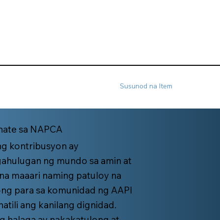
Susunod na Item
ate sa NAPCA
ng kontribusyon ay
ahulugan ng mundo sa amin at
k na maaari naming patuloy na
ng para sa komunidad ng AAPI
atili ang kanilang dignidad.
 halaga ay nakakatulong at