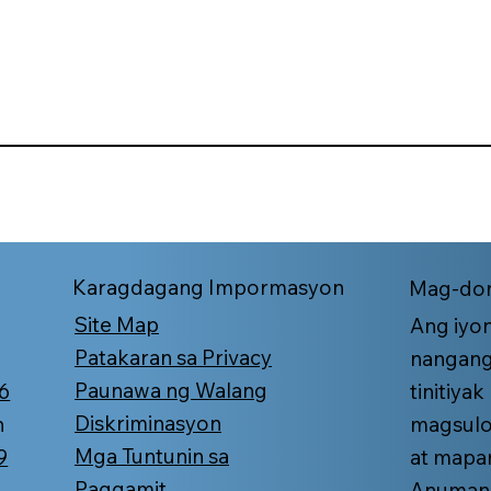
Karagdagang Impormasyon
Mag-don
Site Map
Ang iyo
Patakaran sa Privacy
nangang
Paunawa ng Walang
6
tinitiya
Diskriminasyon
n
magsulo
Mga Tuntunin sa
9
at mapan
Paggamit
Anumang