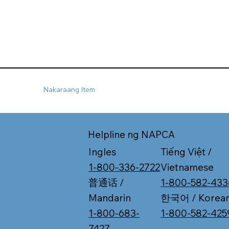
Nakaraang Item
Helpline ng NAPCA
Tiếng Việt /
Ingles
Vietnamese
1-800-336-2722
1-800-582-433
普通话 /
한국어 / Korea
Mandarin
1-800-582-425
1-800-683-
7427