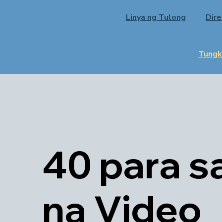
Linya ng Tulong
Dir
Tungk
40 para s
na Video