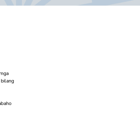
 mga 
bilang 
abaho 