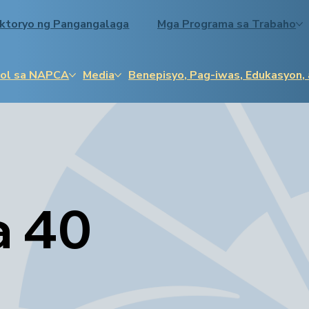
ektoryo ng Pangangalaga
Mga Programa sa Trabaho
ol sa NAPCA
Media
Benepisyo, Pag-iwas, Edukasyon,
a 40