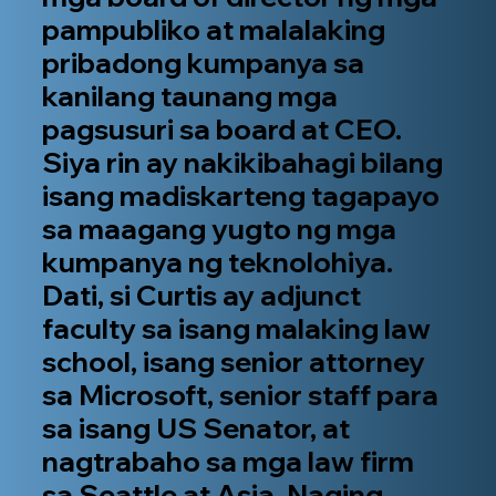
pampubliko at malalaking
pribadong kumpanya sa
kanilang taunang mga
pagsusuri sa board at CEO.
Siya rin ay nakikibahagi bilang
isang madiskarteng tagapayo
sa maagang yugto ng mga
kumpanya ng teknolohiya.
Dati, si Curtis ay adjunct
faculty sa isang malaking law
school, isang senior attorney
sa Microsoft, senior staff para
sa isang US Senator, at
nagtrabaho sa mga law firm
sa Seattle at Asia. Naging