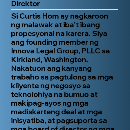
Direktor
Si Curtis Hom ay nagkaroon
ng malawak at iba't ibang
propesyonal na karera. Siya
ang founding member ng
Innova Legal Group, PLLC sa
Kirkland, Washington.
Nakatuon ang kanyang
trabaho sa pagtulong sa mga
kliyente ng negosyo sa
teknolohiya na bumuo at
makipag-ayos ng mga
madiskarteng deal at mga
inisyatiba, at pagsuporta sa
mga board of director ng mga