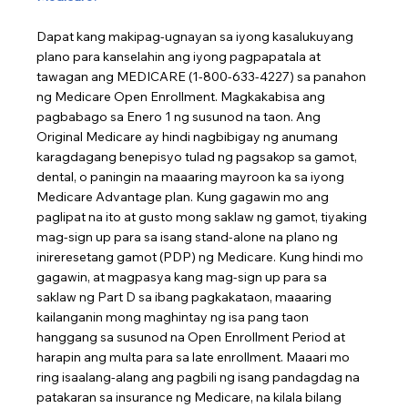
Dapat kang makipag-ugnayan sa iyong kasalukuyang 
plano para kanselahin ang iyong pagpapatala at 
tawagan ang MEDICARE (1-800-633-4227) sa panahon 
ng Medicare Open Enrollment. Magkakabisa ang 
pagbabago sa Enero 1 ng susunod na taon. Ang 
Original Medicare ay hindi nagbibigay ng anumang 
karagdagang benepisyo tulad ng pagsakop sa gamot, 
dental, o paningin na maaaring mayroon ka sa iyong 
Medicare Advantage plan. Kung gagawin mo ang 
paglipat na ito at gusto mong saklaw ng gamot, tiyaking 
mag-sign up para sa isang stand-alone na plano ng 
inireresetang gamot (PDP) ng Medicare. Kung hindi mo 
gagawin, at magpasya kang mag-sign up para sa 
saklaw ng Part D sa ibang pagkakataon, maaaring 
kailanganin mong maghintay ng isa pang taon 
hanggang sa susunod na Open Enrollment Period at 
harapin ang multa para sa late enrollment. Maaari mo 
ring isaalang-alang ang pagbili ng isang pandagdag na 
patakaran sa insurance ng Medicare, na kilala bilang 