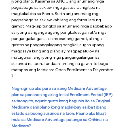
iyong plano. Kasama sa ANOC ang anumang mga 
pagbabago sa saklaw, mga gastos, at higit pa na 
magkakabisa sa Enero. Suriin ang anumang mga 
pagbabago sa saklaw kabilang ang formulary ng 
gamot. Mag-isip tungkol sa anumang mga pagbabago 
sa iyong pangangalagang pangkalusugan at/o mga 
pangangailangan sa inireresetang gamot, at mga 
gastos sa pangangalagang pangkalusugan upang 
magpasya kung ang plano ay magpapatuloy na 
matugunan ang iyong mga pangangailangan sa 
susunod na taon. Tandaan lamang na gawin ito bago 
matapos ang Medicare Open Enrollment sa Disyembre 
7.
Nag-sign up ako para sa isang Medicare Advantage 
plan sa panahon ng aking Initial Enrollment Period (IEP) 
sa taong ito, ngunit gusto kong baguhin ito sa Original 
Medicare dahil plano kong maglakbay sa iba't ibang 
estado sa buong susunod na taon. Paano ako lilipat 
mula sa Medicare Advantage patungo sa Orihinal na 
Medicare?