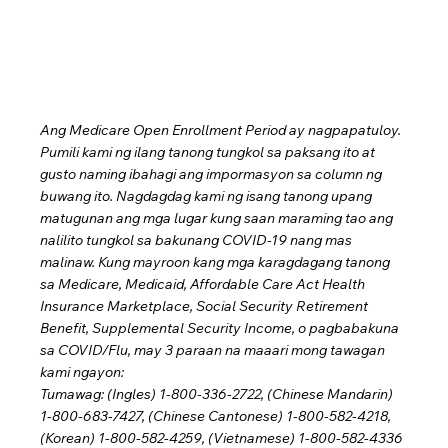
Ang Medicare Open Enrollment Period ay nagpapatuloy. 
Pumili kami ng ilang tanong tungkol sa paksang ito at 
gusto naming ibahagi ang impormasyon sa column ng 
buwang ito. Nagdagdag kami ng isang tanong upang 
matugunan ang mga lugar kung saan maraming tao ang 
nalilito tungkol sa bakunang COVID-19 nang mas 
malinaw. Kung mayroon kang mga karagdagang tanong 
sa Medicare, Medicaid, Affordable Care Act Health 
Insurance Marketplace, Social Security Retirement 
Benefit, Supplemental Security Income, o pagbabakuna 
sa COVID/Flu, may 3 paraan na maaari mong tawagan 
kami ngayon:
Tumawag: (Ingles) 1-800-336-2722, (Chinese Mandarin) 
1-800-683-7427, (Chinese Cantonese) 1-800-582-4218,
(Korean) 1-800-582-4259, (Vietnamese) 1-800-582-4336