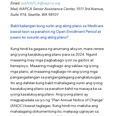
Email:
askNAPCA@napca.org
Mail: NAPCA Senior Assistance Center, 1511 3rd Avenue, 
Suite 914, Seattle, WA 98101
Bakit kailangan kong suriin ang aking plano sa Medicare 
bawat taon sa panahon ng Open Enrollment Period at 
paano ko susuriin ang aking plano?
Kung hindi ka gagawa ng anumang aksyon, mare-renew 
ang iyong kasalukuyang plano para sa 2024. Ngunit 
maaaring may mga pagbabago iyon sa gastos at 
benepisyo. Maaaring magbago ang saklaw ng iyong 
mga plano, at maaaring nagbago rin ang iyong mga 
pangangailangan sa pangangalagang pangkalusugan. 
Ito ang dahilan kung bakit mahalagang suriin ang iyong 
kasalukuyang plano sa panahon kahit na masaya ka sa 
iyong kasalukuyang plano. Ang iyong plano ay 
magpapadala sa iyo ng "Plan Annual Notice of Change" 
(ANOC) bawat taglagas. Kung hindi mo makuha ang 
mahalagang dokumentong ito, makipag-ugnayan sa 