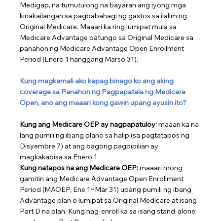
Medigap, na tumutulong na bayaran ang iyong mga 
kinakailangan sa pagbabahagi ng gastos sa ilalim ng 
Original Medicare. Maaari ka ring lumipat mula sa 
Medicare Advantage patungo sa Original Medicare sa 
panahon ng Medicare Advantage Open Enrollment 
Period (Enero 1 hanggang Marso 31).
Kung magkamali ako kapag binago ko ang aking 
coverage sa Panahon ng Pagpapatala ng Medicare 
Open, ano ang maaari kong gawin upang ayusin ito?
Kung ang Medicare OEP ay nagpapatuloy:
 maaari ka na 
lang pumili ng ibang plano sa halip (sa pagtatapos ng 
Disyembre 7) at ang bagong pagpipilian ay 
magkakabisa sa Enero 1.
Kung natapos na ang Medicare OEP:
 maaari mong 
gamitin ang Medicare Advantage Open Enrollment 
Period (MAOEP, Ene 1~Mar 31) upang pumili ng ibang 
Advantage plan o lumipat sa Original Medicare at isang 
Part D na plan. Kung nag-enroll ka sa isang stand-alone 