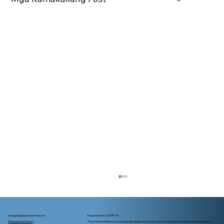
Karagdagang Impormasyon
Mag-donate sa NAPCA
Patakaran sa Privacy
Ang iyong kontribusyon ay nangangahulugan ng mundo sa amin at tinitiyak na maaari naming patuloy na