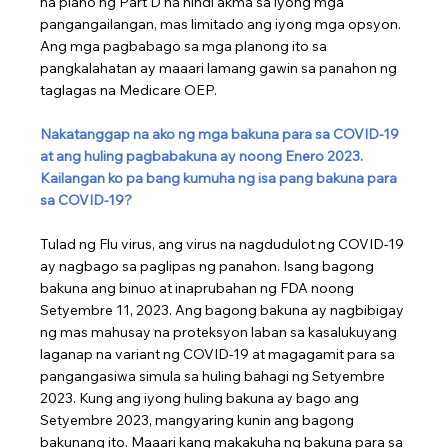
na plano ng Part D na hindi akma sa iyong mga 
pangangailangan, mas limitado ang iyong mga opsyon. 
Ang mga pagbabago sa mga planong ito sa 
pangkalahatan ay maaari lamang gawin sa panahon ng 
taglagas na Medicare OEP.
Nakatanggap na ako ng mga bakuna para sa COVID-19 
at ang huling pagbabakuna ay noong Enero 2023. 
Kailangan ko pa bang kumuha ng isa pang bakuna para 
sa COVID-19?
Tulad ng Flu virus, ang virus na nagdudulot ng COVID-19 
ay nagbago sa paglipas ng panahon. Isang bagong 
bakuna ang binuo at inaprubahan ng FDA noong 
Setyembre 11, 2023. Ang bagong bakuna ay nagbibigay 
ng mas mahusay na proteksyon laban sa kasalukuyang 
laganap na variant ng COVID-19 at magagamit para sa 
pangangasiwa simula sa huling bahagi ng Setyembre 
2023. Kung ang iyong huling bakuna ay bago ang 
Setyembre 2023, mangyaring kunin ang bagong 
bakunang ito. Maaari kang makakuha ng bakuna para sa 