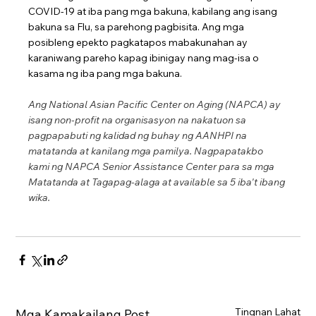
COVID-19 at iba pang mga bakuna, kabilang ang isang 
bakuna sa Flu, sa parehong pagbisita. Ang mga 
posibleng epekto pagkatapos mabakunahan ay 
karaniwang pareho kapag ibinigay nang mag-isa o 
kasama ng iba pang mga bakuna.
Ang National Asian Pacific Center on Aging (NAPCA) ay 
isang non-profit na organisasyon na nakatuon sa 
pagpapabuti ng kalidad ng buhay ng AANHPI na 
matatanda at kanilang mga pamilya. Nagpapatakbo 
kami ng NAPCA Senior Assistance Center para sa mga 
Matatanda at Tagapag-alaga at available sa 5 iba't ibang 
wika.
Tingnan Lahat
Mga Kamakailang Post