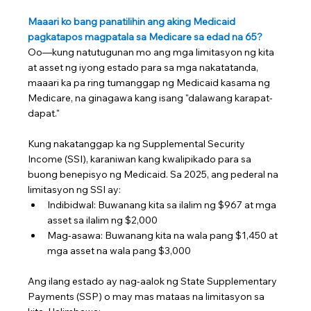
Maaari ko bang panatilihin ang aking Medicaid 
pagkatapos magpatala sa Medicare sa edad na 65?
Oo—kung natutugunan mo ang mga limitasyon ng kita 
at asset ng iyong estado para sa mga nakatatanda, 
maaari ka pa ring tumanggap ng Medicaid kasama ng 
Medicare, na ginagawa kang isang "dalawang karapat-
dapat."
Kung nakatanggap ka ng Supplemental Security 
Income (SSI), karaniwan kang kwalipikado para sa 
buong benepisyo ng Medicaid. Sa 2025, ang pederal na 
limitasyon ng SSI ay:
Indibidwal: Buwanang kita sa ilalim ng $967 at mga 
asset sa ilalim ng $2,000
Mag-asawa: Buwanang kita na wala pang $1,450 at 
mga asset na wala pang $3,000
Ang ilang estado ay nag-aalok ng State Supplementary 
Payments (SSP) o may mas mataas na limitasyon sa 