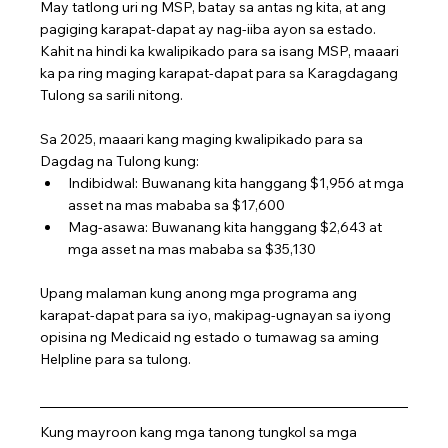
May tatlong uri ng MSP, batay sa antas ng kita, at ang 
pagiging karapat-dapat ay nag-iiba ayon sa estado. 
Kahit na hindi ka kwalipikado para sa isang MSP, maaari 
ka pa ring maging karapat-dapat para sa Karagdagang 
Tulong sa sarili nitong.
Sa 2025, maaari kang maging kwalipikado para sa 
Dagdag na Tulong kung:
Indibidwal: Buwanang kita hanggang $1,956 at mga 
asset na mas mababa sa $17,600
Mag-asawa: Buwanang kita hanggang $2,643 at 
mga asset na mas mababa sa $35,130
Upang malaman kung anong mga programa ang 
karapat-dapat para sa iyo, makipag-ugnayan sa iyong 
opisina ng Medicaid ng estado o tumawag sa aming 
Helpline para sa tulong.
Kung mayroon kang mga tanong tungkol sa mga 