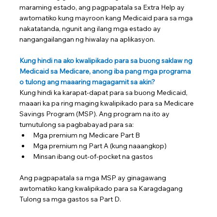
maraming estado, ang pagpapatala sa Extra Help ay 
awtomatiko kung mayroon kang Medicaid para sa mga 
nakatatanda, ngunit ang ilang mga estado ay 
nangangailangan ng hiwalay na aplikasyon.
Kung hindi na ako kwalipikado para sa buong saklaw ng 
Medicaid sa Medicare, anong iba pang mga programa 
o tulong ang maaaring magagamit sa akin?
Kung hindi ka karapat-dapat para sa buong Medicaid, 
maaari ka pa ring maging kwalipikado para sa Medicare 
Savings Program (MSP). Ang program na ito ay 
tumutulong sa pagbabayad para sa:
Mga premium ng Medicare Part B
Mga premium ng Part A (kung naaangkop)
Minsan ibang out-of-pocket na gastos
Ang pagpapatala sa mga MSP ay ginagawang 
awtomatiko kang kwalipikado para sa Karagdagang 
Tulong sa mga gastos sa Part D.