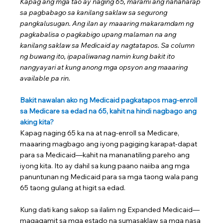
Kapag ang mga tao ay naging 65, marami ang nahaharap 
sa pagbabago sa kanilang saklaw sa segurong 
pangkalusugan. Ang ilan ay maaaring makaramdam ng 
pagkabalisa o pagkabigo upang malaman na ang 
kanilang saklaw sa Medicaid ay nagtatapos. Sa column 
ng buwang ito, ipapaliwanag namin kung bakit ito 
nangyayari at kung anong mga opsyon ang maaaring 
available pa rin.
Bakit nawalan ako ng Medicaid pagkatapos mag-enroll 
sa Medicare sa edad na 65, kahit na hindi nagbago ang 
aking kita?
Kapag naging 65 ka na at nag-enroll sa Medicare, 
maaaring magbago ang iyong pagiging karapat-dapat 
para sa Medicaid—kahit na mananatiling pareho ang 
iyong kita. Ito ay dahil sa kung paano naiiba ang mga 
panuntunan ng Medicaid para sa mga taong wala pang 
65 taong gulang at higit sa edad.
Kung dati kang sakop sa ilalim ng Expanded Medicaid—
magagamit sa mga estado na sumasaklaw sa mga nasa 