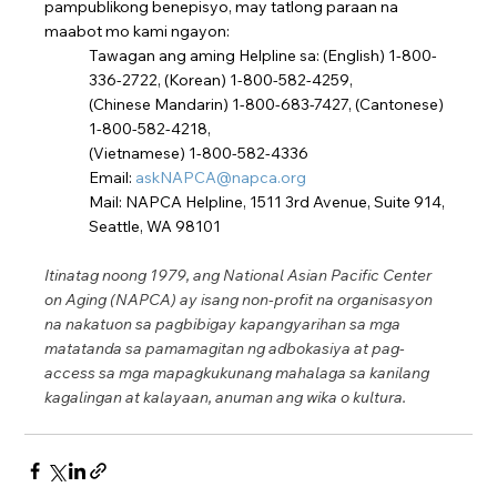
pampublikong benepisyo, may tatlong paraan na 
maabot mo kami ngayon:
Tawagan ang aming Helpline sa: (English) 1-800-
336-2722, (Korean) 1-800-582-4259,
(Chinese Mandarin) 1-800-683-7427, (Cantonese) 
1-800-582-4218,
(Vietnamese) 1-800-582-4336
Email: 
askNAPCA@napca.org
Mail: NAPCA Helpline, 1511 3rd Avenue, Suite 914, 
Seattle, WA 98101
Itinatag noong 1979, ang National Asian Pacific Center 
on Aging (NAPCA) ay isang non-profit na organisasyon 
na nakatuon sa pagbibigay kapangyarihan sa mga 
matatanda sa pamamagitan ng adbokasiya at pag-
access sa mga mapagkukunang mahalaga sa kanilang 
kagalingan at kalayaan, anuman ang wika o kultura.