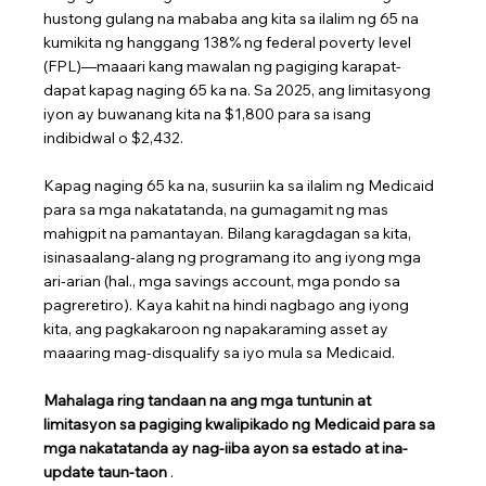
hustong gulang na mababa ang kita sa ilalim ng 65 na 
kumikita ng hanggang 138% ng federal poverty level 
(FPL)—maaari kang mawalan ng pagiging karapat-
dapat kapag naging 65 ka na. Sa 2025, ang limitasyong 
iyon ay buwanang kita na $1,800 para sa isang 
indibidwal o $2,432.
Kapag naging 65 ka na, susuriin ka sa ilalim ng Medicaid 
para sa mga nakatatanda, na gumagamit ng mas 
mahigpit na pamantayan. Bilang karagdagan sa kita, 
isinasaalang-alang ng programang ito ang iyong mga 
ari-arian (hal., mga savings account, mga pondo sa 
pagreretiro). Kaya kahit na hindi nagbago ang iyong 
kita, ang pagkakaroon ng napakaraming asset ay 
maaaring mag-disqualify sa iyo mula sa Medicaid.
Mahalaga ring tandaan na ang mga tuntunin at 
limitasyon sa pagiging kwalipikado ng Medicaid para sa 
mga nakatatanda ay nag-iiba ayon sa estado at ina-
update taun-taon
 .