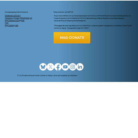
Karagdagang Impormasyon
Mag-donate sa NAPCA
Patakaran sa Privacy
Ang iyong kontribusyon ay nangangahulugan ng mundo sa amin at tinitiyak na maaari naming patuloy na
Paunawa ng Walang Diskriminasyon
magsulong para sa komunidad ng AAPI at mapanatili ang kanilang dignidad. Anumang halaga ay
Mga Tuntunin sa Paggamit
nakakatulong at talagang pinahahalagahan.
FAQ
Mga Taunang Ulat
*Tinanggap din ang mga donasyon sa United Way sa pamamagitan ng pagtukoy sa National Asian Pacific
Center on Aging - Designation Code D4139227
MAG-DONATE
Pagpapatala sa Medicare at LIHEAP
2025
© 2025 National Asian Pacific Center on Aging. Lahat ng Karapatan ay Nakalaan.