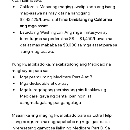
kita. Halimbawa:
California: Maaaring maging kwalipikado ang isang 
mag-asawa na may kita na hanggang 
$2,432.25/buwan, at
hindi binibilang ng California 
ang mga asset.
Estado ng Washington: Ang mga limitasyon ay 
tumutugma sa pederal na SSI—$1,450/buwan na 
kita at mas mababa sa $3,000 sa mga asset para sa 
isang mag-asawa.
Kung kwalipikado ka, makakatulong ang Medicaid na 
magbayad para sa:
Mga premium ng Medicare Part A at B
Mga deductible at co-pay
Mga karagdagang serbisyong hindi saklaw ng 
Medicare, gaya ng dental, paningin, at 
pangmatagalang pangangalaga
Maaari ka ring maging kwalipikado para sa Extra Help, 
isang programa na nagpapababa ng mga gastos sa 
inireresetang gamot sa ilalim ng Medicare Part D. Sa 