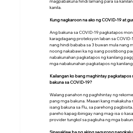
magpabakuna hindi lamang para sa kanilang
kanila.
Kung nagkaroon na ako ng COVID-19 at gu
Ang bakuna sa COVID-19 pagkatapos mong
karagdagang proteksyon laban sa COVID-19
nang hindi bababa sa 3 buwan mula nang m
noong nakabawi ka ng isang positibong pa
nabakunahan pagkatapos ng kanilang pagg
mga nabakunahan pagkatapos ng kanilang 
Kailangan ko bang maghintay pagkatapos 
bakuna sa COVID-19?
Walang panahon ng paghihintay ng rekomen
pang mga bakuna. Maaari kang makakuha n
isang bakuna sa Flu, sa parehong pagbisi
pareho kapag ibinigay nang mag-isa o kas
provider tungkol sa pagkuha ng mga bakun
Sinasaklaw ba ng aking segurong pangkal