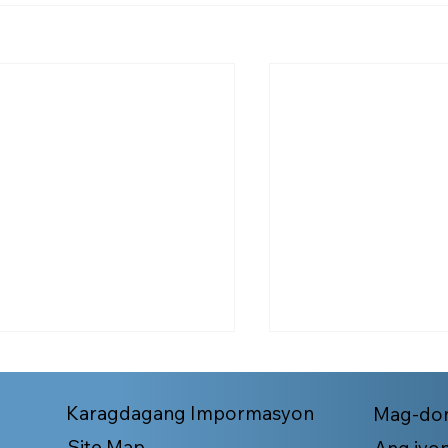
Karagdagang Impormasyon
Mag-don
Site Map