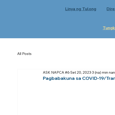
Linya ng Tulong
Dir
Tungk
All Posts
ASK NAPCA #6
Set 20, 2023
3 (na) min na
Pagbabakuna sa COVID-19/Tra