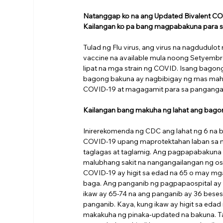
Natanggap ko na ang Updated Bivalent CO
Kailangan ko pa bang magpabakuna para 
Tulad ng Flu virus, ang virus na nagdudulo
vaccine na available mula noong Setyemb
lipat na mga strain ng COVID. Isang bagon
bagong bakuna ay nagbibigay ng mas mahus
COVID-19 at magagamit para sa pangangasi
Kailangan bang makuha ng lahat ang bago
Inirerekomenda ng CDC ang lahat ng 6 na 
COVID-19 upang maprotektahan laban sa m
taglagas at taglamig. Ang pagpapabakuna
malubhang sakit na nangangailangan ng os
COVID-19 ay higit sa edad na 65 o may mga 
baga. Ang panganib ng pagpapaospital ay
ikaw ay 65-74 na ang panganib ay 36 bese
panganib. Kaya, kung ikaw ay higit sa edad
makakuha ng pinaka-updated na bakuna. Ta