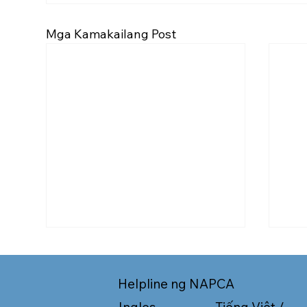
Mga Kamakailang Post
Helpline ng NAPCA
Tiếng Việt /