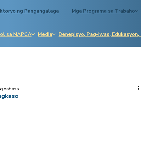
ektoryo ng Pangangalaga
Mga Programa sa Trabaho
ol sa NAPCA
Media
Benepisyo, Pag-iwas, Edukasyon,
ng nabasa
ngkaso