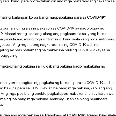
 sarili kundi para protektahan din ang mga matatandang nakatira sa 
maling, kailangan ko pa bang magpabakuna para sa COVID-19?
 gumaling mula sa impeksyon sa COVID-19 ay nagbibigay ng 
. Maaari mong isaalang-alang ang pagkaantala sa iyong bakuna 
agsimula ang iyong mga sintomas o, kung wala kang mga sintomas, 
gsusuri. Ang mga taong nagkaroon na ng COVID-19 at hindi 
aling ay mas malamang na makakuha muli ng COVID-19 kaysa sa 
paggaling.
makakuha ng bakuna sa Flu o ibang bakuna bago makakuha ng 
dasyon sa pagitan ng pagkuha ng bakuna para sa COVID-19 at iba 
g bakuna para sa COVID-19 at iba pang mga bakuna, kabilang ang 
ta. Ang mga posibleng epekto pagkatapos mabakunahan ay karaniwan
ama ng iba pang mga bakuna. Makipag-usap sa iyong healthcare 
a.
usugan ang mga bakuna sa Trangkaso at COVID-19? Paano kung wala