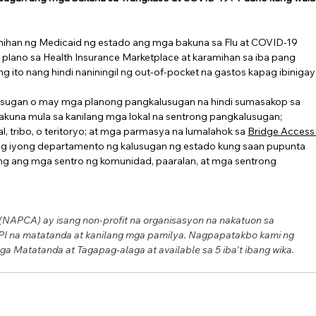
amihan ng Medicaid ng estado ang mga bakuna sa Flu at COVID-19 
 plano sa Health Insurance Marketplace at karamihan sa iba pang 
ito nang hindi naniningil ng out-of-pocket na gastos kapag ibinigay
sugan o may mga planong pangkalusugan na hindi sumasakop sa 
kuna mula sa kanilang mga lokal na sentrong pangkalusugan; 
, tribo, o teritoryo; at mga parmasya na lumalahok sa 
Bridge Access
 ng iyong departamento ng kalusugan ng estado kung saan pupunta 
ang ang mga sentro ng komunidad, paaralan, at mga sentrong 
 (NAPCA) ay isang non-profit na organisasyon na nakatuon sa 
I na matatanda at kanilang mga pamilya. Nagpapatakbo kami ng 
 Matatanda at Tagapag-alaga at available sa 5 iba't ibang wika.