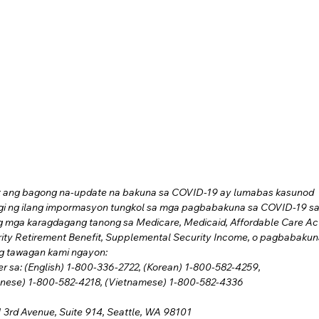
at ang bagong na-update na bakuna sa COVID-19 ay lumabas kasunod 
i ng ilang impormasyon tungkol sa mga pagbabakuna sa COVID-19 sa
mga karagdagang tanong sa Medicare, Medicaid, Affordable Care Ac
rity Retirement Benefit, Supplemental Security Income, o pagbabakun
g tawagan kami ngayon:
 sa: (English) 1-800-336-2722, (Korean) 1-800-582-4259,
onese) 1-800-582-4218, (Vietnamese) 1-800-582-4336
 3rd Avenue, Suite 914, Seattle, WA 98101