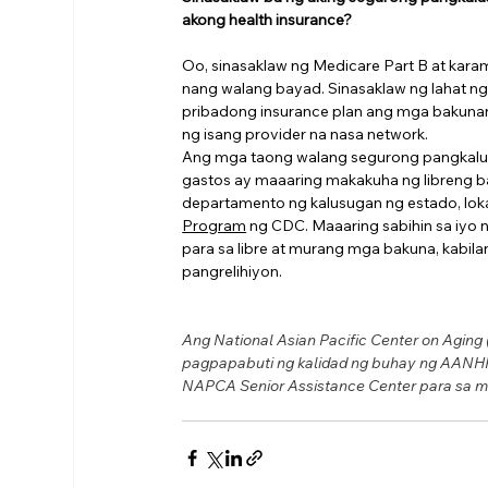
akong health insurance?
Oo, sinasaklaw ng Medicare Part B at kar
nang walang bayad. Sinasaklaw ng lahat ng
pribadong insurance plan ang mga bakunang 
ng isang provider na nasa network.
Ang mga taong walang segurong pangkalu
gastos ay maaaring makakuha ng libreng ba
departamento ng kalusugan ng estado, lokal
Program
 ng CDC. Maaaring sabihin sa iyo
para sa libre at murang mga bakuna, kabil
pangrelihiyon.
Ang National Asian Pacific Center on Aging
pagpapabuti ng kalidad ng buhay ng AANHP
NAPCA Senior Assistance Center para sa mga