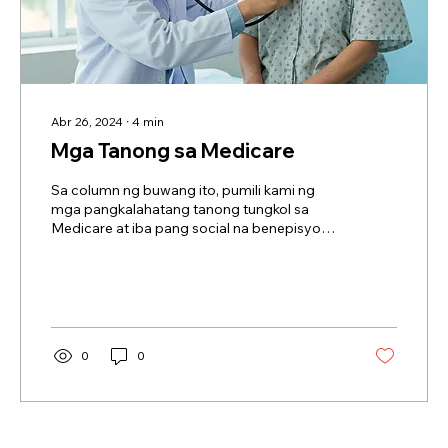
Abr 26, 2024
∙
4
min
Mga Tanong sa Medicare
Sa column ng buwang ito, pumili kami ng
mga pangkalahatang tanong tungkol sa
Medicare at iba pang social na benepisyo
mula sa mga tawag at liham na aming
natanggap at gusto naming ibahagi ang
impormasyon. Kung mayroon kang mga
karagdagang tanong tungkol sa Medicare,
Medicaid, Affordable Care Act Health
Insurance Marketplace, Social Security
0
0
Retirement Benefit, Supplemental Security
Income, Social Benefits for Seniors, o
COVID/Flu vaccination.