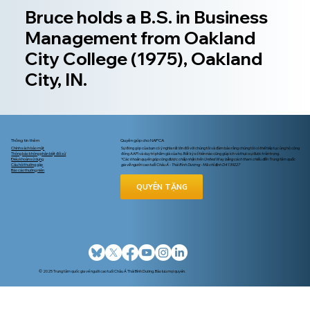
Bruce holds a B.S. in Business
Management from Oakland
City College (1975), Oakland
City, IN.
Thông tin thêm
Quyên góp cho NAPCA
Chính sách bảo mật
Sự đóng góp của bạn có ý nghĩa rất lớn đối với chúng tôi và đảm bảo rằng chúng tôi có thể tiếp tục ủng hộ cộng
Thông báo không phân biệt đối xử
đồng AAPI và duy trì phẩm giá của họ. Bất kỳ số tiền nào cũng giúp ích và thực sự được trân trọng.
Điều khoản sử dụng
*Các khoản quyên góp cũng được chấp nhận trên United Way bằng cách tham chiếu đến Trung tâm quốc
Câu hỏi thường gặp
gia về người cao tuổi Châu Á - Thái Bình Dương - Mã chỉ định D4139227
Báo cáo thường niên
QUYÊN TẶNG
© 2025 Trung tâm quốc gia về người cao tuổi Châu Á Thái Bình Dương. Bảo lưu mọi quyền.