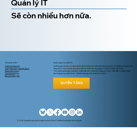
Quản lý IT
Sẽ còn nhiều hơn nữa.
Thông tin thêm
Quyên góp cho NAPCA
Chính sách bảo mật
Sự đóng góp của bạn có ý nghĩa rất lớn đối với chúng tôi và đảm bảo rằng chúng tôi có thể tiếp tục ủng hộ cộng
Thông báo không phân biệt đối xử
đồng AAPI và duy trì phẩm giá của họ. Bất kỳ số tiền nào cũng giúp ích và thực sự được trân trọng.
Điều khoản sử dụng
*Các khoản quyên góp cũng được chấp nhận trên United Way bằng cách tham chiếu đến Trung tâm quốc
Câu hỏi thường gặp
gia về người cao tuổi Châu Á - Thái Bình Dương - Mã chỉ định D4139227
Báo cáo thường niên
QUYÊN TẶNG
© 2025 Trung tâm quốc gia về người cao tuổi Châu Á Thái Bình Dương. Bảo lưu mọi quyền.