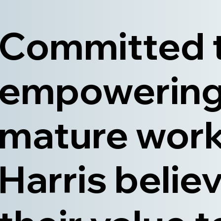
Committed 
empowerin
mature work
Harris believ