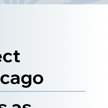
ect
icago
s as