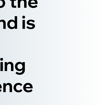
o the
nd is
ing
ence