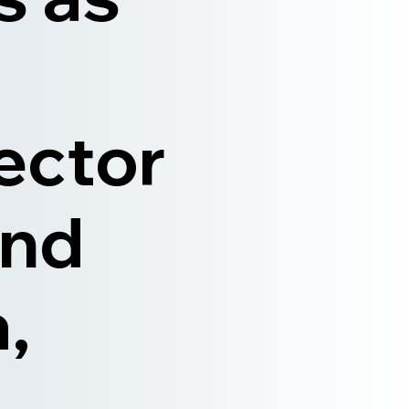
ector
and
,