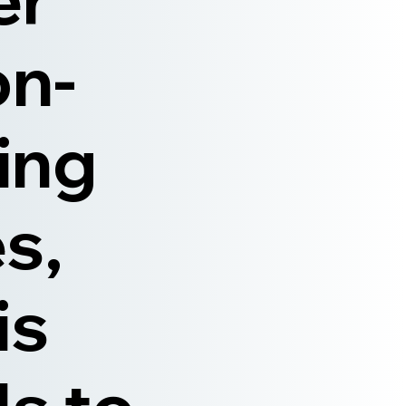
on-
ning
s,
is