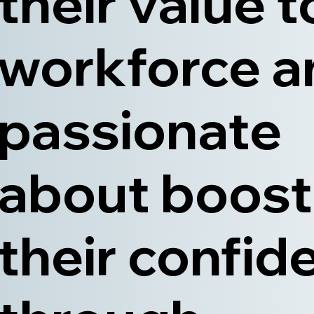
their value t
workforce a
passionate
about boost
their confid