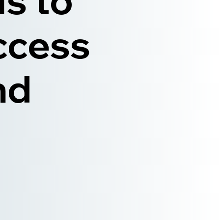
ls to
ccess
nd