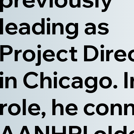
leading as
Project Dire
in Chicago. I
role, he con
AANHPI old