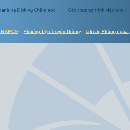
Danh bạ Dịch vụ Chăm sóc
Các chương trình việc làm
về NAPCA
Phương tiện truyền thông
Lợi ích, Phòng ngừa,