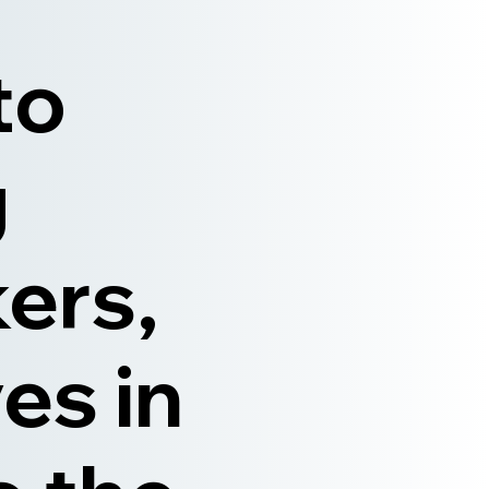
to
g
ers,
es in