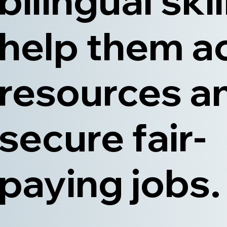
bilingual skil
help them a
resources a
secure fair-
paying jobs.