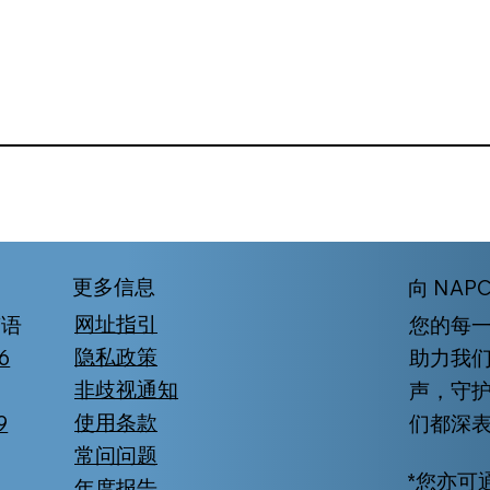
更多信息
向 NAP
网址指引
南语
您的每
隐私政策
6
助力我们
非歧视通知
声，守
使用条款
9
们都深
常问问题
*您亦可通
年度报告