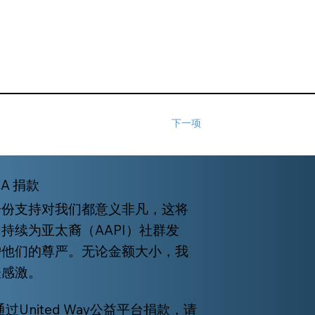
下一项
CA 捐款
一份支持对我们都意义非凡，这将
持续为亚太裔（AAPI）社群发
护他们的尊严。无论金额大小，我
表感激。
过United Way公益平台捐款，请