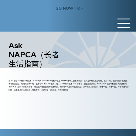
GO NOW TO
Ask
NAPCA（长者
生活指南）
自 20 世纪 90 年代中期以来，NAPCA 的 Ask NAPCA 专栏一直是 AANHPI 老年人的重要资源，及时提供有关医疗保险、医疗补助、社会保障和其他基
本福利的信息。经过短暂的中断，该专栏于 2023 年恢复，向 AANHPI 媒体投放了 16 个专栏，覆盖全国观众。Ask NAPCA 每篇专栏的平均浏览量为
400 万次，由 70 家媒体发布，继续成为值得信赖的信息来源，帮助老年人做出明智的决定。该专栏每月以
英语
、繁体中文、简体中文、
韩语
和
越南语
出版，以覆盖更广泛的受众，包括中文、菲律宾语、南亚语、韩语和越南语。
—