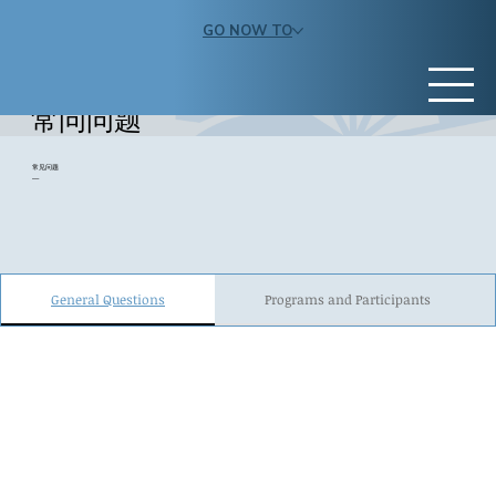
GO NOW TO
常问问题
常见问题
—
General Questions
Programs and Participants