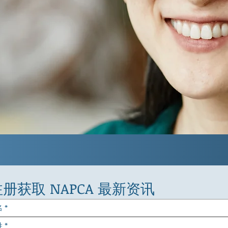
注册获取 NAPCA 最新资讯