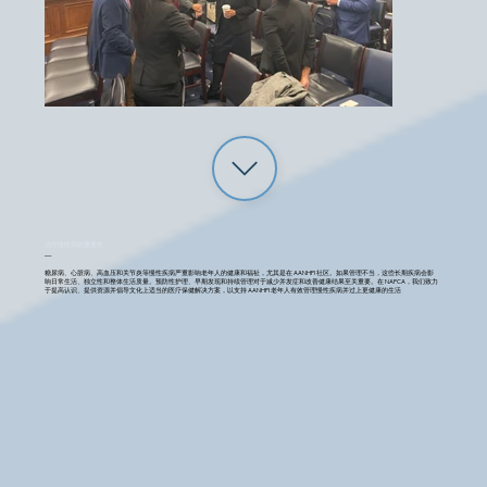
治疗慢性病的重要性
—
糖尿病、心脏病、高血压和关节炎等慢性疾病严重影响老年人的健康和福祉，尤其是在 AANHPI 社区。如果管理不当，这些长期疾病会影
响日常生活、独立性和整体生活质量。预防性护理、早期发现和持续管理对于减少并发症和改善健康结果至关重要。在 NAPCA，我们致力
于提高认识、提供资源并倡导文化上适当的医疗保健解决方案，以支持 AANHPI 老年人有效管理慢性疾病并过上更健康的生活