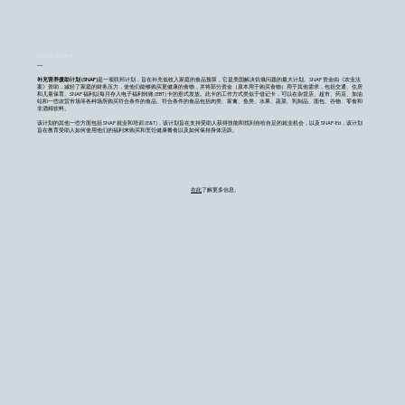
什么是 SNAP？
—
补充营养援助计划 (SNAP)
是一项联邦计划，旨在补充低收入家庭的食品预算，它是美国解决饥饿问题的最大计划。SNAP 资金由《农业法
案》资助，减轻了家庭的财务压力，使他们能够购买更健康的食物，并将部分资金（原本用于购买食物）用于其他需求，包括交通、住房
和儿童保育。SNAP 福利以每月存入电子福利转账 (EBT) 卡的形式发放。此卡的工作方式类似于借记卡，可以在杂货店、超市、药店、加油
站和一些农贸市场等各种场所购买符合条件的食品。符合条件的食品包括肉类、家禽、鱼类、水果、蔬菜、乳制品、面包、谷物、零食和
非酒精饮料。
该计划的其他一些方面包括 SNAP 就业和培训 (E&T)，该计划旨在支持受助人获得技能和找到自给自足的就业机会，以及 SNAP-Ed，该计划
旨在教育受助人如何使用他们的福利来购买和烹饪健康餐食以及如何保持身体活跃。
在此
了解更多信息。