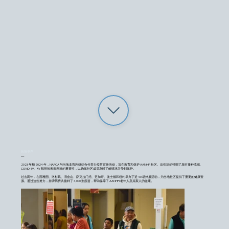
疫苗事件
—
2023 年和 2024 年，NAPCA 与当地非营利组织合作举办疫苗宣传活动，旨在教育和保护 AANHPI 社区。这些活动强调了及时接种流感、
COVID-19、RV 和带状疱疹疫苗的重要性，以确保社区成员及时了解情况并受到保护。
过去两年，在西雅图、洛杉矶、旧金山、萨克拉门托、芝加哥、波士顿和纽约举办了近 40 场外展活动，为当地社区提供了重要的健康资
源。通过这些努力，持牌药房共接种了 4,000 剂疫苗，帮助保障了 AANHPI 老年人及其家人的健康。