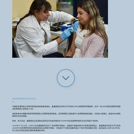
预防肥胖和糖尿病等相关疾病
—
与整体亚裔美国人群体和美国其他种族群体相比，夏威夷原住民和太平洋岛民 (NHPI) 的肥胖率明显较高，其中一些 NHPI 亚群的肥胖率是整
体亚裔美国人群体的 3.7 倍。
虽然标准 BMI 测量结果表明亚裔美国人的肥胖患病率较低，但亚裔美国人面临着中心性肥胖的独特挑战，与其他人群相比，较低 BMI 会增加
罹患合并症的风险。
饮食、体力活动、健康观念以及获取信息和治疗的途径都会对 AANHPI 社区的肥胖和相关合并症风险产生影响。
2023 年 11 月 20 日，NAPCA 在华盛顿特区举办了“对抗肥胖”简报会，召集医疗保健专家讨论导致亚裔美国人、夏威夷原住民和太平洋岛民
(AANHPI) 社区肥胖和相关疾病的复杂社会和医疗因素。小组提供了宝贵的见解并提出了有针对性的解决方案，旨在提高人们对 AANHPI 老
年人的认识并促进他们拥有更健康的未来。