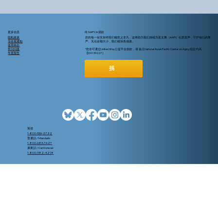
更多信息
向 NAPCA 捐款
隐私政策
您的每一份支持对我们都意义非凡，这将助力我们持续为亚太裔（AAPI）社群发声，守护他们的尊
非歧视通知
严。无论金额大小，我们都深表感激。
使用条款
常问问题
*您亦可通过United Way公益平台捐款，请 备注National Asian Pacific Center on Aging 指定代码
年度报告
【D4139227 ]
捐
英语
1-800-336-2722
普通話 / Mandarin
1-800-683-7427
廣東話 / Cantonese
1-800-582-4218