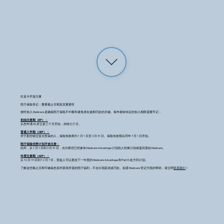
红蓝卡开放注册
医疗保险登记：重要截止日期及其重要性
按时加入 Medicare 是确保医疗保险不中断和避免潜在逾期罚款的关键。每年都有特定的加入期限需要牢记：
初始注册期（IEP）：
从您年满 65 岁之前三个月开始，持续七个月。
普通入学期（GEP）：
对于那些错过首次投保的人，保险有效期为 1 月 1 日至 3 月 31 日。保险有效期从同年 7 月 1 日开始。
医疗保险优势计划开放注册：
此外，从 1 月 1 日到 3 月 31 日，允许那些已经参加 Medicare Advantage 计划的人转换计划或返回原始 Medicare。
年度注册期（AEP）：
从 10 月 15 日到 12 月 7 日，受益人可以更改下一年度的 Medicare Advantage 和 Part D 处方药计划。
了解这些截止日期可确保您及时获得所需的医疗福利，不会出现延误或罚款。如需 Medicare 登记方面的帮助，请立即
联系我们
！