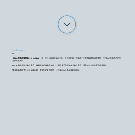
什么是 LIHEAP？
—
低收入家庭能源援助计划（LIHEAP）
是一项联邦政府资助的计划，旨在帮助低收入家庭支付家庭取暖和制冷费用，还可以在能源危机期间
提供紧急援助。
LIHEAP 旨在帮助低收入家庭，特别是那些将收入的很大一部分用于能源的最低收入家庭，满足他们当前的家庭能源需求。
该项目由美国卫生与公众服务部、儿童与家庭管理局、社区服务办公室提供联邦资助。