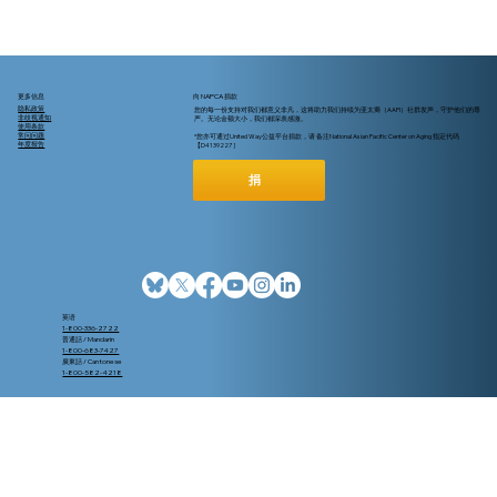
更多信息
向 NAPCA 捐款
隐私政策
您的每一份支持对我们都意义非凡，这将助力我们持续为亚太裔（AAPI）社群发声，守护他们的尊
非歧视通知
严。无论金额大小，我们都深表感激。
使用条款
常问问题
*您亦可通过United Way公益平台捐款，请 备注National Asian Pacific Center on Aging 指定代码
年度报告
【D4139227 ]
捐
英语
1-800-336-2722
普通話 / Mandarin
1-800-683-7427
廣東話 / Cantonese
1-800-582-4218