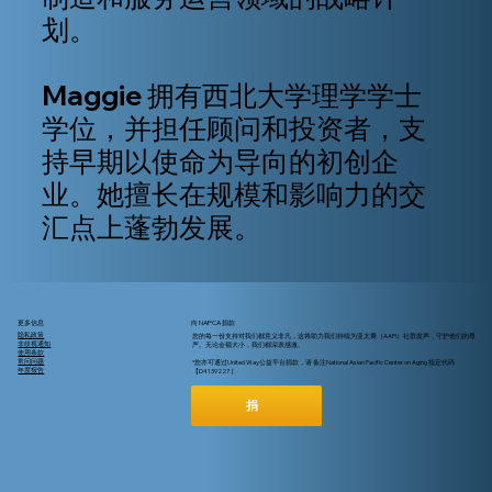
划。
Maggie 拥有西北大学理学学士
学位，并担任顾问和投资者，支
持早期以使命为导向的初创企
业。她擅长在规模和影响力的交
汇点上蓬勃发展。
更多信息
向 NAPCA 捐款
隐私政策
您的每一份支持对我们都意义非凡，这将助力我们持续为亚太裔（AAPI）社群发声，守护他们的尊
非歧视通知
严。无论金额大小，我们都深表感激。
使用条款
常问问题
*您亦可通过United Way公益平台捐款，请 备注National Asian Pacific Center on Aging 指定代码
年度报告
【D4139227 ]
捐