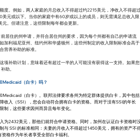
额度。例如，两人家庭的月总收入不得超过约2215美元，净收入不得超
750美元或以下。当你的家庭中有60岁或以上的成员，则无需满足总收入限
0美元。但请注意，这些限制每年都会更新。
您目前居住的州申请，并符合居住州的要求，因为每个州都有自己的申请流
如加利福尼亚州、纽约州和华盛顿州，这些州制定的收入限制标准会高于
合营养补助的标准。
这项补助计划，意味着还有超过一半的人可能没有获得这一支持。如果您
 补助。
和Medicaid（白卡）吗？
）和Medicaid（白卡）。联邦法律要求各州为特定群体提供白卡，其中包括
收入（SSI），您会自动符合拥有白卡的资格。而对于没有SSI的年长
限制，这些要求因州而异且每年变化。
入为2432美元，那他们就符合申请资格。同时，加州在认证白卡资格时
与 SSI 的标准相同：夫妻的月收入不得超过1450美元，拥有的资产不
者才有资格作为年长者享受全部白卡福利。