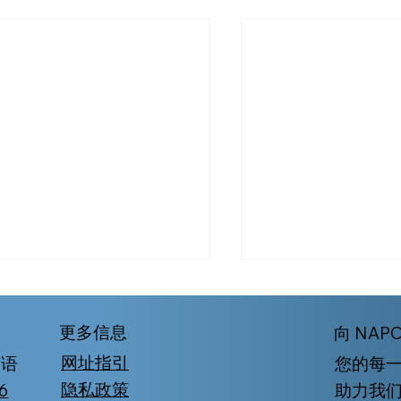
更多信息
向 NAP
网址指引
南语
您的每
隐私政策
6
助力我们