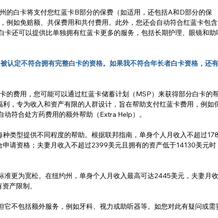
州的白卡将支付您红蓝卡B部分的保费（如适用，还包括A和D部分的保
，例如免赔额、共保费用和共付费用。此外，您还会自动符合红蓝卡包含
），且白卡还可以提供比单独拥有红蓝卡更多的服务，包括长期护理、眼镜和助
但是被认定不符合拥有完整白卡的资格。如果我不符合年长者白卡资格，还
卡的费用，您可能可以通过红蓝卡储蓄计划（MSP）来获得部分白卡的
充福利，专为收入和资产有限的人群设计，旨在帮助支付红蓝卡费用，例如
动符合处方药费用的额外帮助（Extra Help）。
每种类型提供不同程度的帮助。根据联邦指南，单身个人月收入不超过178
申请资格；夫妻月收入不超过2399美元且拥有的资产低于14130美元时
格标准更为宽松。在纽约州，单身个人月收入最高可达2445美元，夫妻月
有资产限制。
助，但它不包括额外服务，例如牙科、视力或助听器等。如您对此有疑问或需