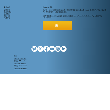
更多信息
向 NAPCA 捐款
隐私政策
您的每一份支持对我们都意义非凡，这将助力我们持续为亚太裔（AAPI）社群发声，守护他们的尊
非歧视通知
严。无论金额大小，我们都深表感激。
使用条款
常问问题
*您亦可通过United Way公益平台捐款，请 备注National Asian Pacific Center on Aging 指定代码
年度报告
【D4139227 ]
捐
超過65歲還在工作？關於Medicare (紅藍
卡) 註冊，您需要瞭解這些
英语
1-800-336-2722
普通話 / Mandarin
1-800-683-7427
廣東話 / Cantonese
1-800-582-4218