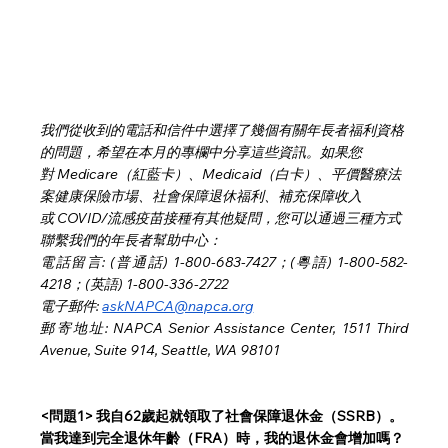
我們從收到的電話和信件中選擇了幾個有關年長者福利資格
的問題，希望在本月的專欄中分享這些資訊。如果您
對 Medicare（紅藍卡）、Medicaid（白卡）、平價醫療法
案健康保險市場、社會保障退休福利、補充保障收入
或 COVID/流感疫苗接種有其他疑問，您可以通過三種方式
聯繫我們的年長者幫助中心：
電話留言
: (
普通話
) 1-800-683-7427；(
粵語
) 1-800-582-
4218；(
英語
) 1-800-336-2722
電子郵件
: 
askNAPCA@napca.org
郵寄地址
: NAPCA Senior Assistance Center, 1511 Third 
Avenue, Suite 914, Seattle, WA 98101
<問題1> 我自62歲起就領取了社會保障退休金（SSRB）。
當我達到完全退休年齡（FRA）時，我的退休金會增加嗎？