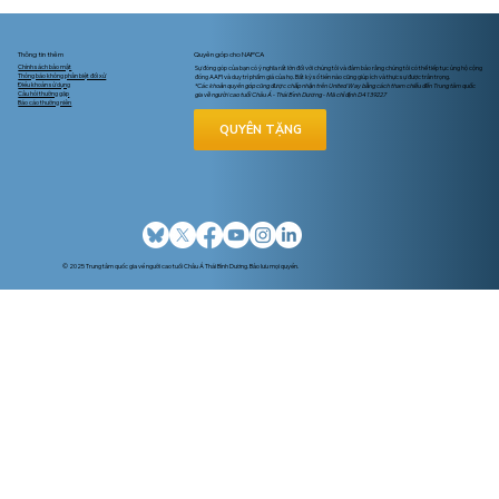
Thông tin thêm
Quyên góp cho NAPCA
Chính sách bảo mật
Sự đóng góp của bạn có ý nghĩa rất lớn đối với chúng tôi và đảm bảo rằng chúng tôi có thể tiếp tục ủng hộ cộng
Thông báo không phân biệt đối xử
đồng AAPI và duy trì phẩm giá của họ. Bất kỳ số tiền nào cũng giúp ích và thực sự được trân trọng.
Điều khoản sử dụng
*Các khoản quyên góp cũng được chấp nhận trên United Way bằng cách tham chiếu đến Trung tâm quốc
Câu hỏi thường gặp
gia về người cao tuổi Châu Á - Thái Bình Dương - Mã chỉ định D4139227
Báo cáo thường niên
QUYÊN TẶNG
© 2025 Trung tâm quốc gia về người cao tuổi Châu Á Thái Bình Dương. Bảo lưu mọi quyền.