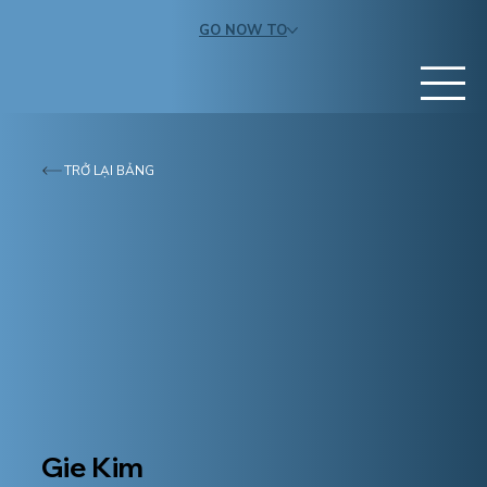
GO NOW TO
TRỞ LẠI BẢNG
Gie Kim