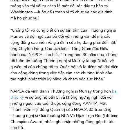
tưởng vào tôi với tư cách là một đối tác đầy tự hào tại 
Washington —luôn đấu tranh vì tổ chức và các gia đình 
mà họ phục vụ.”
“Chúng tôi vô cùng biết ơn sự tận tâm của Thượng nghị sĩ 
Murray và đội ngũ của bà đối với những vấn đề mà các 
cộng đồng cao niên và gia đình của họ đang phải đối mặt,” 
ông Clayton Fong, Chủ tịch kiêm Tổng Giám đốc Điều 
hành của NAPCA, cho biết. “Trong hơn 30 năm qua, chúng 
tôi luôn tin tưởng Thượng nghị sĩ Murray là người bảo vệ 
quyền lợi của chúng tôi tại Quốc hội và là tiếng nói đại diện 
cho cộng đồng trong việc tiếp cận các chương trình đào 
tạo nghề, phát triển kỹ năng và chăm sóc sức khỏe.”
NAPCA đã vinh danh Thượng nghị sĩ Murray trong hơn 
ba 
thập kỷ
 vì sự ủng hộ bền bỉ và không ngừng nghỉ đối với 
những người cao tuổi thuộc cộng đồng AANHPI. Một 
Thành viên Hội đồng Quản trị của NAPCA đã trao tặng 
Thượng nghị sĩ Giải thưởng Nhà Vô Địch Trọn Đời (Lifetime 
Champion Award) nhằm ghi nhận những đóng góp to lớn 
của bà.