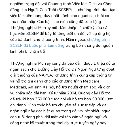
nghiêm trọng đối với Chương trình Việc làm Dịch vụ Cộng 
đồng cho Người Cao Tuổi (SCSEP) — chương trình đào tạo 
việc làm liên bang duy nhất dành cho người cao tuổi có 
thu nhập thấp. Các bậc cao niên cũng đã trao tặng 
Thượng nghị sĩ Murray một tấm thiệp có chữ ký của các 
học viên SCSEP để bày tỏ lòng biết ơn đối với sự ủng hộ 
của bà dành cho chương trình. Năm ngoái, 
chương trình 
SCSEP đã buộc phải tạm dừng
 trong bốn tháng do nguồn 
kinh phí bị chậm trễ.
Thượng nghị sĩ Murray cũng đã bảo đảm được 1 triệu đô la 
ngân sách cho Đường Dây Hỗ trợ Đa Ngôn Ngữ từng đoạt 
giải thưởng của NAPCA,  chương trình cung cấp thông tin 
và hỗ trợ ghi danh cho các chương trình Medicare, 
Medicaid, An sinh Xã hội, hỗ trợ người chăm sóc, và dịch 
vụ chăm sóc dài hạn. Kể từ năm 2004, Đường dây Hỗ trợ 
đã trả lời hơn 350.000 cuộc gọi và hỗ trợ hơn 50.000 lượt 
ghi danh. Hình thức hỗ trợ chuyên sâu, trực tiếp và đa 
ngôn ngữ này đặc biệt quan trọng đối với rất nhiều người 
cao tuổi đang phải đối mặt với rào cản về ngôn ngữ và 
công nghệ kỹ thuật trong thời đại trực tuyến ngày nay.