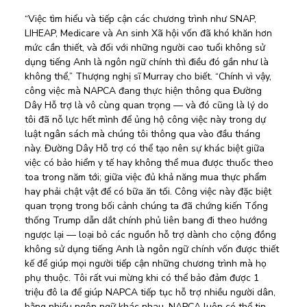
“Việc tìm hiểu và tiếp cận các chương trình như SNAP, 
LIHEAP, Medicare và An sinh Xã hội vốn đã khó khăn hơn 
mức cần thiết, và đối với những người cao tuổi không sử 
dụng tiếng Anh là ngôn ngữ chính thì điều đó gần như là 
không thể,” Thượng nghị sĩ Murray cho biết. “Chính vì vậy, 
công việc mà NAPCA đang thực hiện thông qua Đường 
Dây Hỗ trợ là vô cùng quan trọng — và đó cũng là lý do 
tôi đã nỗ lực hết mình để ủng hộ công việc này trong dự 
luật ngân sách mà chúng tôi thông qua vào đầu tháng 
này. Đường Dây Hỗ trợ có thể tạo nên sự khác biệt giữa 
việc có bảo hiểm y tế hay không thể mua được thuốc theo 
toa trong năm tới; giữa việc đủ khả năng mua thực phẩm 
hay phải chật vật để có bữa ăn tối. Công việc này đặc biệt 
quan trọng trong bối cảnh chúng ta đã chứng kiến Tổng 
thống Trump dẫn dắt chính phủ liên bang đi theo hướng 
ngược lại — loại bỏ các nguồn hỗ trợ dành cho cộng đồng 
không sử dụng tiếng Anh là ngôn ngữ chính vốn được thiết 
kế để giúp mọi người tiếp cận những chương trình mà họ 
phụ thuộc. Tôi rất vui mừng khi có thể bảo đảm được 1 
triệu đô la để giúp NAPCA tiếp tục hỗ trợ nhiều người dân, 
bằng nhiều ngôn ngữ khác nhau. NAPCA luôn có thể tin 