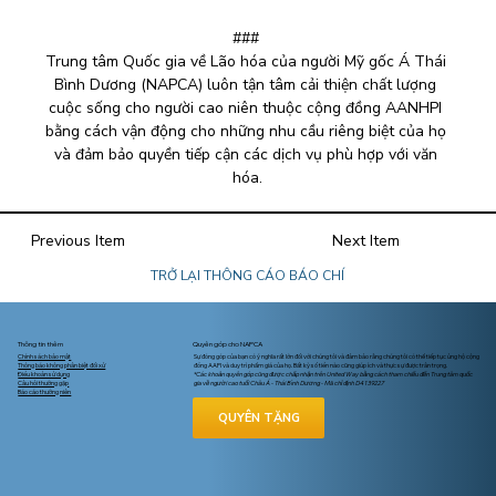
### 
Trung tâm Quốc gia về Lão hóa của người Mỹ gốc Á Thái 
Bình Dương (NAPCA) luôn tận tâm cải thiện chất lượng 
cuộc sống cho người cao niên thuộc cộng đồng AANHPI 
bằng cách vận động cho những nhu cầu riêng biệt của họ 
và đảm bảo quyền tiếp cận các dịch vụ phù hợp với văn 
hóa.
Previous Item
Next Item
TRỞ LẠI THÔNG CÁO BÁO CHÍ
Thông tin thêm
Quyên góp cho NAPCA
Chính sách bảo mật
Sự đóng góp của bạn có ý nghĩa rất lớn đối với chúng tôi và đảm bảo rằng chúng tôi có thể tiếp tục ủng hộ cộng
Thông báo không phân biệt đối xử
đồng AAPI và duy trì phẩm giá của họ. Bất kỳ số tiền nào cũng giúp ích và thực sự được trân trọng.
Điều khoản sử dụng
*Các khoản quyên góp cũng được chấp nhận trên United Way bằng cách tham chiếu đến Trung tâm quốc
Câu hỏi thường gặp
gia về người cao tuổi Châu Á - Thái Bình Dương - Mã chỉ định D4139227
Báo cáo thường niên
QUYÊN TẶNG