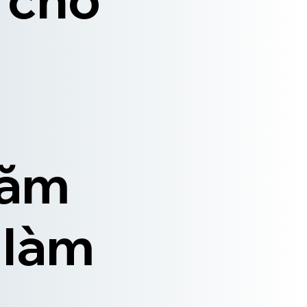
năm
 làm