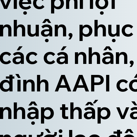
việc phi lợi
nhuận, phục
các cá nhân,
đình AAPI c
nhập thấp v