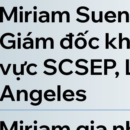
Miriam Sue
Giám đốc k
vực SCSEP, 
Angeles
Miriam gia 