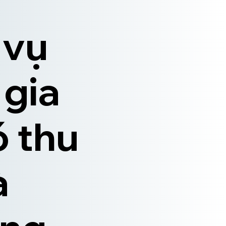
 vụ
 gia
ó thu
à