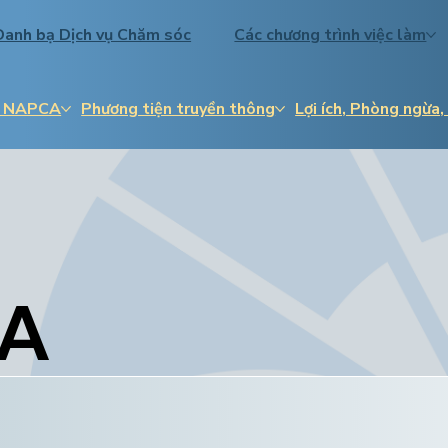
Danh bạ Dịch vụ Chăm sóc
Các chương trình việc làm
về NAPCA
Phương tiện truyền thông
Lợi ích, Phòng ngừa,
CA