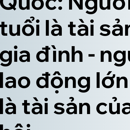
Quốc: Người
tuổi là tài s
gia đình - n
lao động lớn
là tài sản củ