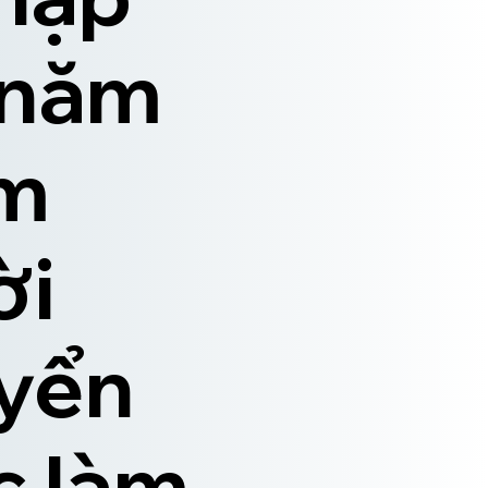
 năm
âm
ời
uyển
c làm