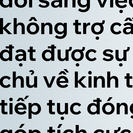
không trợ cấ
đạt được sự
chủ về kinh 
tiếp tục đón
góp tích cực