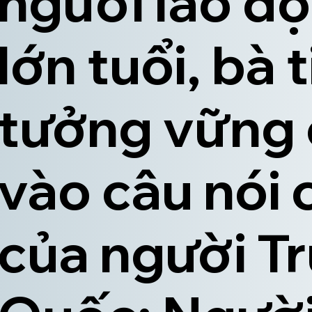
người lao đ
lớn tuổi, bà t
tưởng vững
vào câu nói 
của người T