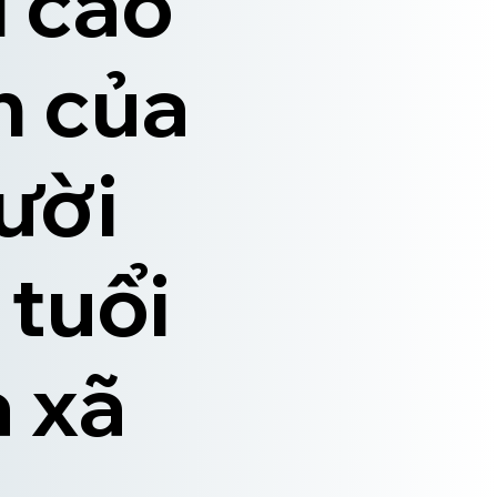
 cao
ản của
gười
 tuổi
a xã