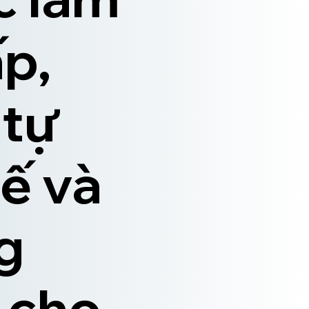
p,
 tự
tế và
g
 cho