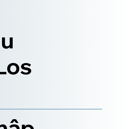
n
hu
Los
nhập