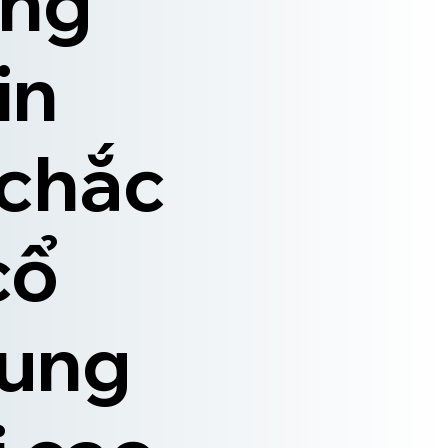
ộng
in
 chắc
cổ
rung