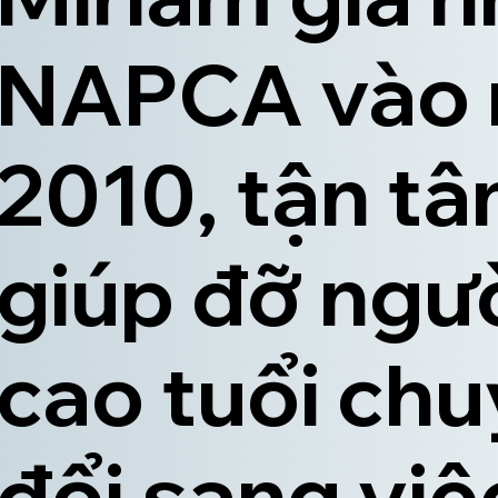
NAPCA vào
2010, tận t
giúp đỡ ngư
cao tuổi ch
đổi sang việ