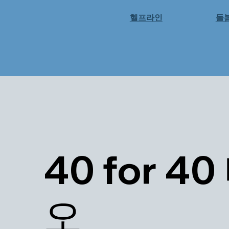
헬프라인
돌
40 for 4
오