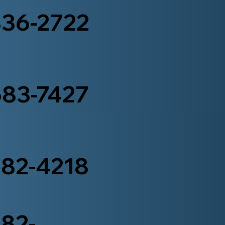
336-2722
683-7427
582-4218
582-