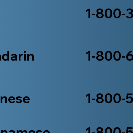
1-800-
darin
1-800-
onese
1-800-
tnamese
1-800-