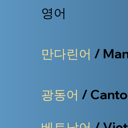
영어
만다린어
/ Man
광동어
/ Cant
베트남어
/ Vie