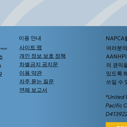
​이용 안내
NAPCA
사이트 맵
여러분의
mese
개인 정보 보호 정책
AANHP
6
차별금지 공지문
의 권익
n
이용 약관
있도록 
9
자주 묻는 질문
쓰일 수
연례 보고서
*United
Pacific 
D4139