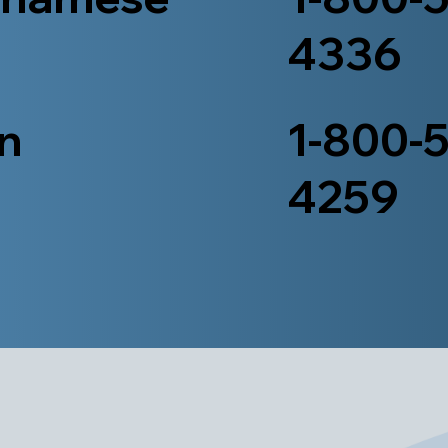
4336
n
1-800-
4259