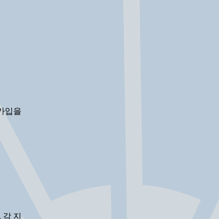
 가입을
, 각
지