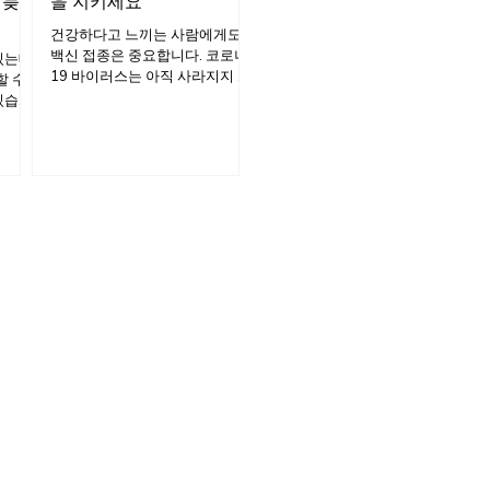
 늦은
을 지키세요
건강하다고 느끼는 사람에게도
백신 접종은 중요합니다. 코로나
있는데,
19 바이러스는 아직 사라지지 않
할 수
았으며, 백신은 중증 질환, 입원,
있습니
그리고 ‘롱코비드(Long
COVID)’로 진행될 수 있는 위험
과 ‘메
을 줄여주고, 다른 사람에게 전파
입기간
할 가능성도 낮춰줍니다. 특히 가
n
족이나 주변에 어르신이 계시거
EP)’입
나 자주 만나는 경우, 백신 접종은
디케어
더욱 중요합니다.
가입기
, IEP)
 MA
드밴티
분들이
수 있