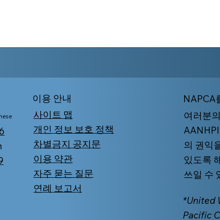
​이용 안내
NAPCA
사이트 맵
여러분의
mese
개인 정보 보호 정책
AANHP
6
차별금지 공지문
의 권익
n
이용 약관
있도록 
9
자주 묻는 질문
쓰일 수
연례 보고서
*United
Pacific 