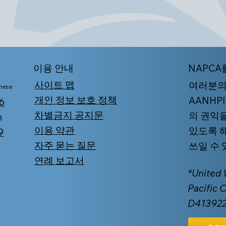
​이용 안내
NAPCA
사이트 맵
여러분의
mese
개인 정보 보호 정책
AANHP
6
차별금지 공지문
의 권익
n
이용 약관
있도록 
9
자주 묻는 질문
쓰일 수
연례 보고서
*United
Pacific 
D4139