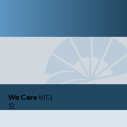
We Care 비디
오