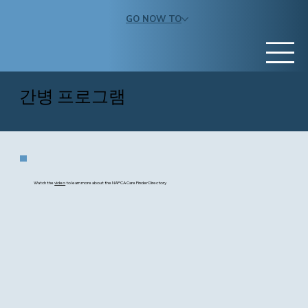
GO NOW TO
​간병 프로그램
Watch the
video
to learn more about the NAPCA Care Finder Directory