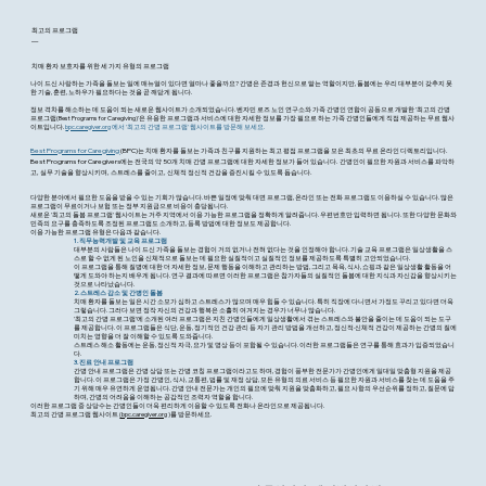
최고의 프로그램
—
치매 환자 보호자를 위한 세 가지 유형의 프로그램
나이 드신 사랑하는 가족을 돌보는 일에 매뉴얼이 있다면 얼마나 좋을까요? 간병은 존경과 헌신으로 맡는 역할이지만, 돌봄에는 우리 대부분이 갖추지 못
한 기술, 훈련, 노하우가 필요하다는 것을 곧 깨닫게 됩니다.
정보 격차를 해소하는 데 도움이 되는 새로운 웹사이트가 소개되었습니다. 벤자민 로즈 노인 연구소와 가족 간병인 연합이 공동으로 개발한 '최고의 간병
프로그램(Best Programs for Caregiving)'은 유용한 프로그램과 서비스에 대한 자세한 정보를 가장 필요로 하는 가족 간병인들에게 직접 제공하는 무료 웹사
이트입니다.
bpc.caregiver.org
에서 '최고의 간병 프로그램' 웹사이트를 방문해 보세요.
Best Programs for Caregiving
(BPC)는 치매 환자를 돌보는 가족과 친구를 지원하는 최고 평점 프로그램을 모은 최초의 무료 온라인 디렉토리입니다.
Best Programs for Caregivers에는 전국의 약 50개 치매 간병 프로그램에 대한 자세한 정보가 들어 있습니다. 간병인이 필요한 자원과 서비스를 파악하
고, 실무 기술을 향상시키며, 스트레스를 줄이고, 신체적 정신적 건강을 증진시킬 수 있도록 돕습니다.
다양한 분야에서 필요한 도움을 받을 수 있는 기회가 많습니다. 바쁜 일정에 맞춰 대면 프로그램, 온라인 또는 전화 프로그램도 이용하실 수 있습니다. 많은
프로그램이 무료이거나 보험 또는 정부 지원금으로 비용이 충당됩니다.
새로운 '최고의 돌봄 프로그램' 웹사이트는 거주 지역에서 이용 가능한 프로그램을 정확하게 알려줍니다. 우편번호만 입력하면 됩니다. 또한 다양한 문화와
민족의 요구를 충족하도록 조정된 프로그램도 소개하고, 등록 방법에 대한 정보도 제공합니다.
이용 가능한 프로그램 유형은 다음과 같습니다.
1. 직무능력개발 및 교육 프로그램
대부분의 사람들은 나이 드신 가족을 돌보는 경험이 거의 없거나 전혀 없다는 것을 인정해야 합니다. 기술 교육 프로그램은 일상생활을 스
스로 할 수 없게 된 노인을 신체적으로 돌보는 데 필요한 실질적이고 실질적인 정보를 제공하도록 특별히 고안되었습니다.
이 프로그램을 통해 질병에 대한 더 자세한 정보, 문제 행동을 이해하고 관리하는 방법, 그리고 목욕, 식사, 쇼핑과 같은 일상생활 활동을 어
떻게 도와야 하는지 배우게 됩니다. 연구 결과에 따르면 이러한 프로그램은 참가자들의 실질적인 돌봄에 대한 지식과 자신감을 향상시키는
것으로 나타났습니다.
2. 스트레스 감소 및 간병인 돌봄
치매 환자를 돌보는 일은 시간 소모가 심하고 스트레스가 많으며 매우 힘들 수 있습니다. 특히 직장에 다니면서 가정도 꾸리고 있다면 더욱
그렇습니다. 그러다 보면 정작 자신의 건강과 행복은 소홀히 여겨지는 경우가 너무나 많습니다.
'최고의 간병 프로그램'에 소개된 여러 프로그램은 지친 간병인들에게 일상생활에서 겪는 스트레스와 불안을 줄이는 데 도움이 되는 도구
를 제공합니다. 이 프로그램들은 식단, 운동, 정기적인 건강 관리 등 자기 관리 방법을 개선하고, 정신적·신체적 건강이 제공하는 간병의 질에
미치는 영향을 더 잘 이해할 수 있도록 도와줍니다.
스트레스 해소 활동에는 운동, 정신적 자극, 요가 및 명상 등이 포함될 수 있습니다. 이러한 프로그램들은 연구를 통해 효과가 입증되었습니
다.
3. 진료 안내 프로그램
간병 안내 프로그램은 간병 상담 또는 간병 코칭 프로그램이라고도 하며, 경험이 풍부한 전문가가 간병인에게 일대일 맞춤형 지원을 제공
합니다. 이 프로그램은 가정 간병인, 식사, 교통편, 법률 및 재정 상담, 모든 유형의 의료 서비스 등 필요한 자원과 서비스를 찾는 데 도움을 주
기 위해 매우 유연하게 운영됩니다. 간병 안내 전문가는 개인의 필요에 맞춰 지원을 맞춤화하고, 필요 사항의 우선순위를 정하고, 질문에 답
하며, 간병의 어려움을 이해하는 공감적인 조력자 역할을 합니다.
이러한 프로그램 중 상당수는 간병인들이 더욱 편리하게 이용할 수 있도록 전화나 온라인으로 제공됩니다.
최고의 간병 프로그램 웹사이트
(bpc.caregiver.org
)를 방문하세요.