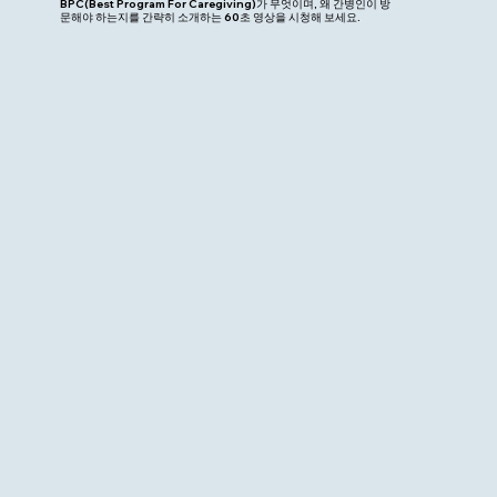
BPC(Best Program For Caregiving)가 무엇이며, 왜 간병인이 방
문해야 하는지를 간략히 소개하는 60초 영상을 시청해 보세요.