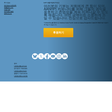
추가 정보
NAPCA를 후원해 주세요
여러분의 기부는 저희에게 큰 힘이 되며,
개인정보 보호정책
AANHPI 커뮤니티를 위해
그들의
권익을
차별금지 고지
이용 약관
옹호하고 존엄성을 계속 지켜나갈 수 있도
자주 묻는 질문
록 해줍니다. 어떤 금액이든 소중하게 쓰
연례 보고서
일 수 있습니다. 진심으로 감사드립니다.
* United Way를 통해서도 National Asian Pacific Center on Aging (Designation Code D4139227)로 지정기
부 하실 수 있습니다.
후원하기
영어
1-800-336-2722
만다린어 / Mandarin
1-800-683-7427
광동어 / Cantonese
1-800-582-4218