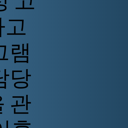
정 고
하고
그램
담당
 관