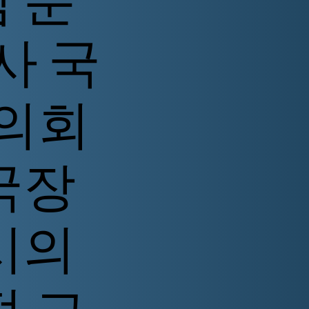
사 국
시의회
국장
시의