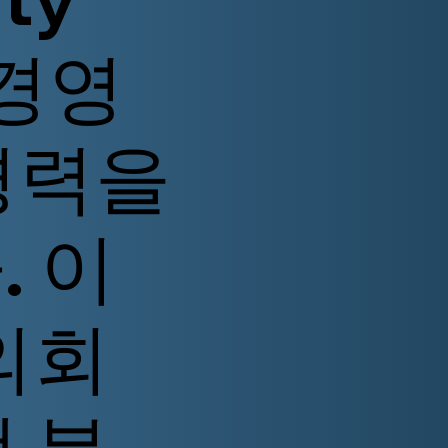
 경영
경력을
 이
의회
 분