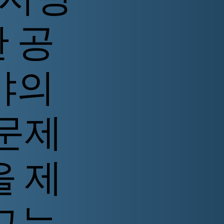
 공
야의
 문제
을 제
그는