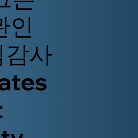
관인
임감사
ates
t
ity