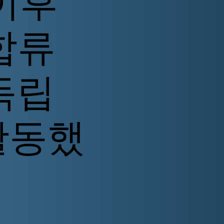
이후
합류
독립
활동했