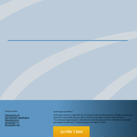
Thông tin thêm
Quyên góp cho NAPCA
Chính sách bảo mật
Sự đóng góp của bạn có ý nghĩa rất lớn đối với chúng tôi và đảm bảo rằng chúng tôi có thể tiếp tục ủng hộ cộng
Thông báo không phân biệt đối xử
đồng AAPI và duy trì phẩm giá của họ. Bất kỳ số tiền nào cũng giúp ích và thực sự được trân trọng.
Điều khoản sử dụng
*Các khoản quyên góp cũng được chấp nhận trên United Way bằng cách tham chiếu đến Trung tâm quốc
Câu hỏi thường gặp
gia về người cao tuổi Châu Á - Thái Bình Dương - Mã chỉ định D4139227
Báo cáo thường niên
QUYÊN TẶNG